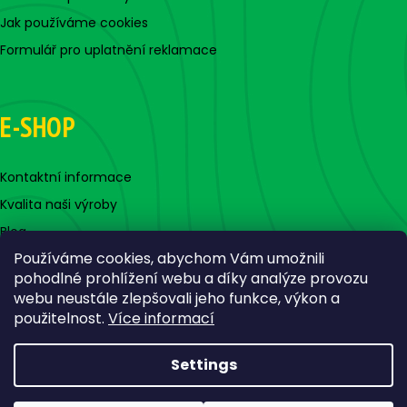
Jak používáme cookies
Formulář pro uplatnění reklamace
E-SHOP
Kontaktní informace
Kvalita naši výroby
Blog
Používáme cookies, abychom Vám umožnili
pohodlné prohlížení webu a díky analýze provozu
webu neustále zlepšovali jeho funkce, výkon a
použitelnost.
Více informací
Settings
Created by Shoptet
Copyright 2026
Jigovky.cz
. All rights reserved.
Edit cookie