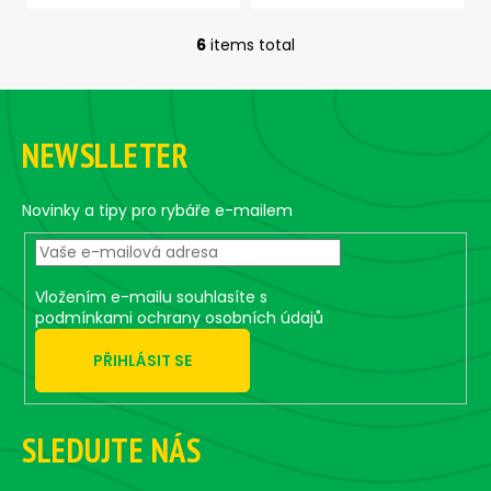
6
items total
L
i
F
s
o
t
NEWSLLETER
i
o
n
t
g
e
Novinky a tipy pro rybáře e-mailem
c
r
o
n
t
Vložením e-mailu souhlasíte s
r
podmínkami ochrany osobních údajů
o
PŘIHLÁSIT SE
l
s
SLEDUJTE NÁS