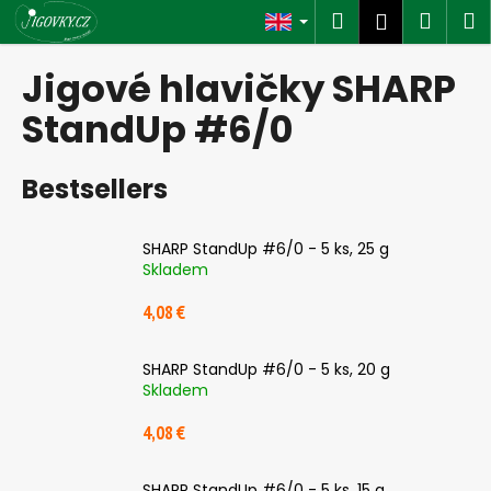
C
Skip
Search
Shop
M
Login
to
a
content
Back
Back
cart
r
Jigové hlavičky SHARP
t
W
StandUp #6/0
h
a
Bestsellers
t
a
SHARP StandUp #6/0 - 5 ks, 25 g
r
Skladem
e
4,08 €
y
o
u
SHARP StandUp #6/0 - 5 ks, 20 g
Skladem
l
o
4,08 €
o
k
SHARP StandUp #6/0 - 5 ks, 15 g