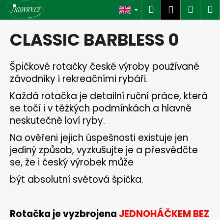
C
Skip
Search
Shop
M
Login
to
a
content
Back
Back
cart
r
CLASSIC BARBLESS 0
t
W
h
Špičkové rotačky české výroby používané
a
závodníky i rekreačními rybáři.
t
Každá rotačka je detailní ruční práce, která
a
se točí i v těžkých podmínkách a hlavně
r
neskutečně loví ryby.
e
Na ověřeni jejich úspešnosti existuje jen
y
jediný způsob, vyzkušujte je a přesvědčte
o
se, že i český výrobek může
u
být absolutní světová špička.
l
o
o
Rotačka je vyzbrojena
JEDNOHÁČKEM BEZ
k