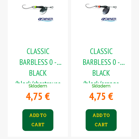
s
t
t
i
o
n
f
g
p
r
CLASSIC
CLASSIC
o
d
BARBLESS 0 -
BARBLESS 0 -
u
BLACK
BLACK
c
(black/chartreuse
(black/orange
t
Skladem
Skladem
s
4,75 €
4,75 €
body)
body)
ADD TO
ADD TO
CART
CART