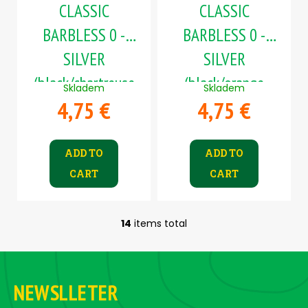
CLASSIC
CLASSIC
BARBLESS 0 -
BARBLESS 0 -
SILVER
SILVER
(black/chartreuse
(black/orange
Skladem
Skladem
4,75 €
4,75 €
body)
body)
ADD TO
ADD TO
CART
CART
14
items total
L
i
F
s
o
t
NEWSLLETER
i
o
n