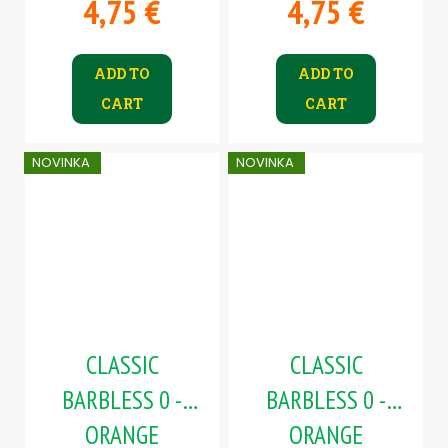
4,75 €
4,75 €
body)
body)
ADD TO
ADD TO
CART
CART
NOVINKA
NOVINKA
CLASSIC
CLASSIC
BARBLESS 0 -
BARBLESS 0 -
ORANGE
ORANGE