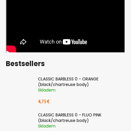
c
o
m
m
e
n
d
JIG
Bestsellers
STRONG
#10/0
-
1
CLASSIC BARBLESS 0 - ORANGE
KS,
(black/chartreuse body)
60
Skladem
G
2,36
4,75 €
€
CLASSIC BARBLESS 0 - FLUO PINK
(black/chartreuse body)
Skladem