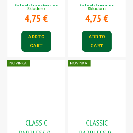
(black/chartreuse
(black/orange
Skladem
Skladem
4,75 €
4,75 €
body)
body)
ADD TO
ADD TO
CART
CART
NOVINKA
NOVINKA
CLASSIC
CLASSIC