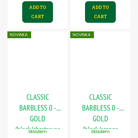
ADD TO
ADD TO
CART
CART
NOVINKA
NOVINKA
CLASSIC
CLASSIC
BARBLESS 0 -
BARBLESS 0 -
GOLD
GOLD
(black/chartreuse
(black/orange
Skladem
Skladem