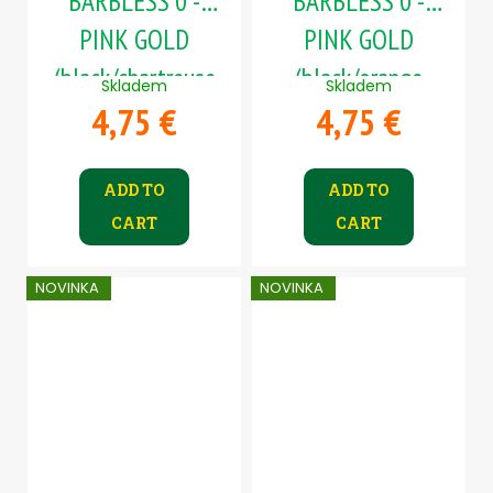
BARBLESS 0 -
BARBLESS 0 -
PINK GOLD
PINK GOLD
(black/chartreuse
(black/orange
Skladem
Skladem
4,75 €
4,75 €
body)
body)
ADD TO
ADD TO
CART
CART
NOVINKA
NOVINKA