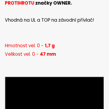
PROTIHROTU
značky OWNER.
i
n
g
Vhodná na UL a TOP na závodní přívlač!
f
o
r
?
Hmotnost vel. 0 -
1,7
g
Velikost vel. 0 -
47 mm
SEARCH
W
e
r
e