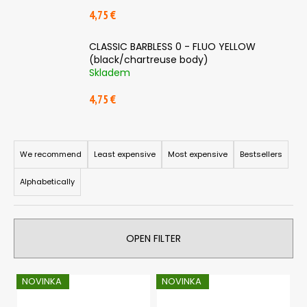
4,75 €
CLASSIC BARBLESS 0 - FLUO YELLOW
(black/chartreuse body)
Skladem
4,75 €
P
r
We recommend
Least expensive
Most expensive
Bestsellers
o
Alphabetically
d
u
c
OPEN FILTER
t
s
L
o
NOVINKA
NOVINKA
i
r