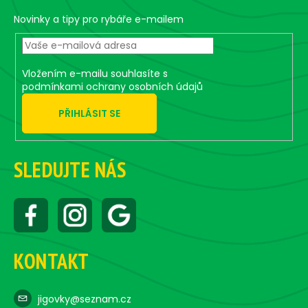
t
g
e
Novinky a tipy pro rybáře e-mailem
c
r
o
n
t
Vložením e-mailu souhlasíte s
r
podmínkami ochrany osobních údajů
o
PŘIHLÁSIT SE
l
s
SLEDUJTE NÁS
KONTAKT
jigovky@seznam.cz