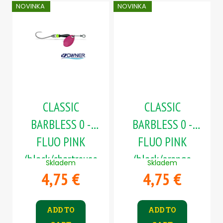
NOVINKA
NOVINKA
CLASSIC
CLASSIC
BARBLESS 0 -
BARBLESS 0 -
FLUO PINK
FLUO PINK
(black/chartreuse
(black/orange
Skladem
Skladem
4,75 €
4,75 €
body)
body)
ADD TO
ADD TO