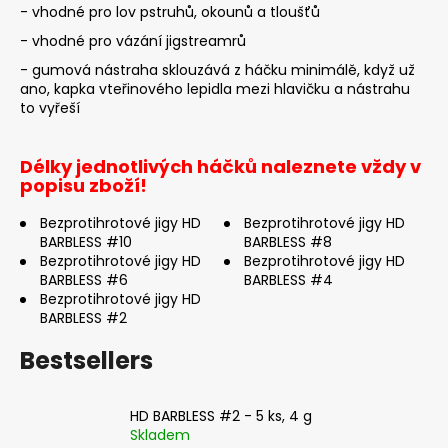
c
- vhodné pro lov pstruhů, okounů a tloušťů
o
- vhodné pro vázání jigstreamrů
m
- gumová nástraha sklouzává z háčku minimálě, když už
m
ano, kapka vteřinového lepidla mezi hlavičku a nástrahu
e
to vyřeší
n
d
Délky jednotlivých háčků naleznete vždy v
popisu zboží!
CLASSIC
1
Bezprotihrotové jigy HD
Bezprotihrotové jigy HD
-
BARBLESS #10
BARBLESS #8
BLACK
Bezprotihrotové jigy HD
Bezprotihrotové jigy HD
(BLACK/ORANGE
BARBLESS #6
BARBLESS #4
BODY)
Bezprotihrotové jigy HD
4,92
BARBLESS #2
€
Bestsellers
HD BARBLESS #2 - 5 ks, 4 g
Skladem