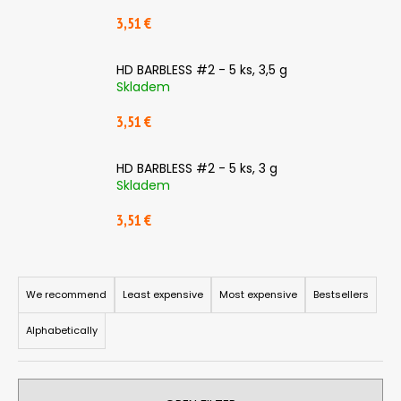
3,51 €
HD BARBLESS #2 - 5 ks, 3,5 g
Skladem
3,51 €
HD BARBLESS #2 - 5 ks, 3 g
Skladem
3,51 €
P
r
We recommend
Least expensive
Most expensive
Bestsellers
o
Alphabetically
d
u
c