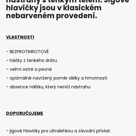
hlavičky jsou v klasickém
i
nebarveném provedení.
n
g
f
VLASTNOSTI
o
r
- BEZPROTIHROTOVÉ
?
- háčky z tenkého drátu
- velmi ostré a pevné
- optimálně navržený poměr délky a hmotnosti
SEARCH
- absence nálitku, který neničí nástrahu
W
DOPORUČUJEME
e
r
- jigové hlavičky pro ultralehkou a závodní přívlač
e