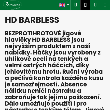
C
Skip
Search
Shop
M
Login
to
a
content
Back
Back
cart
r
HD BARBLESS
t
W
BEZPROTIHROTOVÉ jigové
h
hlavičky HD BARBLESS jsou
a
nejvyšším produktem z naší
t
nabídky. Háčky jsou vyrobeny z
a
uhlíkové oceli na tenkých a
r
velmi ostrých háčcích, díky
e
jehlovitému hrotu. Ruční výroba
y
a pečlivá kontrola každého kusu
o
je samozřejmostí. Absence
u
nálitku neničí nástrahu a
l
zabraňuje tak jejímu poškození.
o
Dále umožňuje použití i pro
o
nástrahy s tenkým tělem. Jigové
k