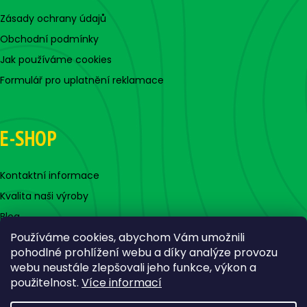
Zásady ochrany údajů
Obchodní podmínky
Jak používáme cookies
Formulář pro uplatnění reklamace
E-SHOP
Kontaktní informace
Kvalita naši výroby
Blog
Používáme cookies, abychom Vám umožnili
pohodlné prohlížení webu a díky analýze provozu
webu neustále zlepšovali jeho funkce, výkon a
použitelnost.
Více informací