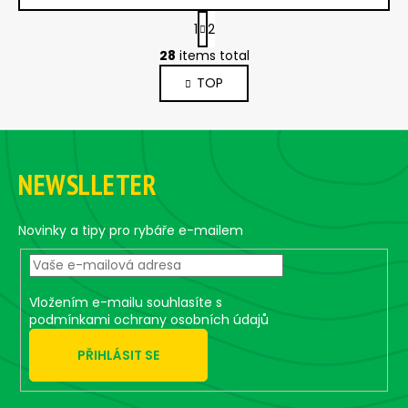
P
1
2
a
L
g
28
items total
i
i
TOP
s
n
a
t
t
i
F
i
n
o
o
g
n
NEWSLLETER
o
c
o
t
n
e
Novinky a tipy pro rybáře e-mailem
t
r
r
o
Vložením e-mailu souhlasíte s
l
podmínkami ochrany osobních údajů
s
PŘIHLÁSIT SE