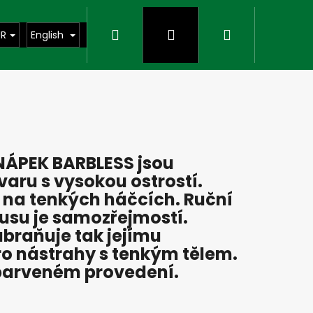
Search
Login
Shopping
UR
English
cart
NÁPEK BARBLESS jsou
aru s vysokou ostrostí.
i na tenkých háčcích. Ruční
kusu je samozřejmostí.
abraňuje tak jejímu
pro nástrahy s tenkým tělem.
Next
ebarveném provedení.