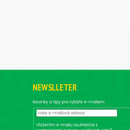
F
o
NEWSLLETER
o
t
e
Novinky a tipy pro rybáře e-mailem
r
Vložením e-mailu souhlasíte s