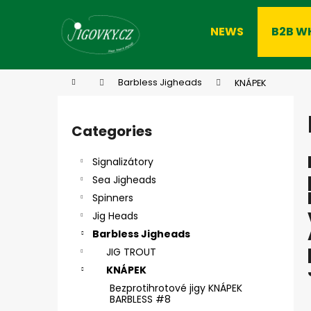
C
Skip
to
a
NEWS
B2B W
content
Back
Back
r
shopping
shopping
t
W
Home
Barbless Jigheads
KNÁPEK
S
i
Categories
Skip
d
categories
e
Signalizátory
b
Sea Jigheads
a
Spinners
r
Jig Heads
Barbless Jigheads
JIG TROUT
KNÁPEK
Bezprotihrotové jigy KNÁPEK
BARBLESS #8