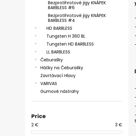
ČIHÁTKO POD PRUT - 30 MM
Bezprotihrotové jigy KNÁPEK
BARBLESS #6
1,28 €
Bezprotihrotové jigy KNÁPEK
BARBLESS #4
HD BARBLESS
Tungsten H 360 BL
Tungsten HD BARBLESS
LL BARBLESS
Čeburašky
Háčky na Čeburašky
Zavrtávací Hlavy
VARIVAS
Gumové nástrahy
Price
2
€
3
€