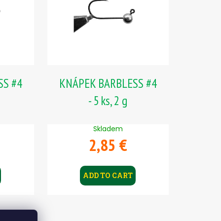
SS #4
KNÁPEK BARBLESS #4
- 5 ks, 2 g
Skladem
2,85 €
ADD TO CART