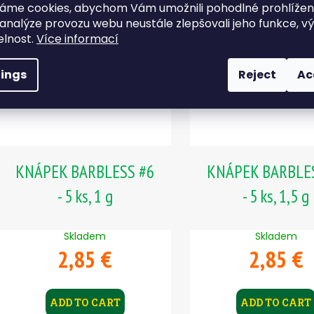
áme cookies, abychom Vám umožnili pohodlné prohlíže
 analýze provozu webu neustále zlepšovali jeho funkce, v
elnost.
Více informací
tings
Reject
Ac
KNÁPEK BARBLESS #6
KNÁPEK BARBLE
- 5 ks, 1 g
- 5 ks, 1,5 g
Skladem
Skladem
2,85 €
2,85 €
ADD TO CART
ADD TO CART