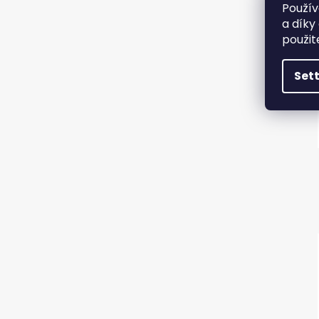
Použív
a díky
použit
Set