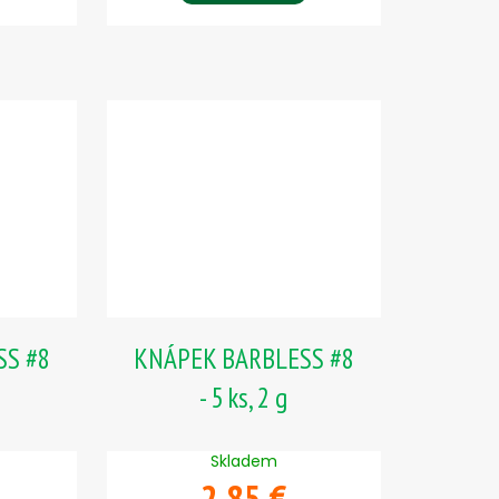
SS #8
KNÁPEK BARBLESS #8
- 5 ks, 2 g
Skladem
2,85 €