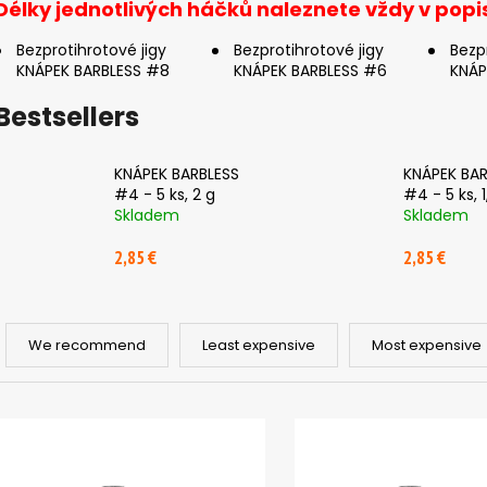
Délky jednotlivých háčků naleznete vždy v popi
Bezprotihrotové jigy
Bezprotihrotové jigy
Bezp
KNÁPEK BARBLESS #8
KNÁPEK BARBLESS #6
KNÁP
Bestsellers
KNÁPEK BARBLESS
KNÁPEK BAR
#4 - 5 ks, 2 g
#4 - 5 ks, 1
Skladem
Skladem
2,85 €
2,85 €
P
r
We recommend
Least expensive
Most expensive
o
d
L
u
i
c
s