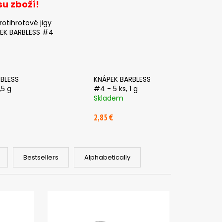
su zboží!
rotihrotové jigy
EK BARBLESS #4
BLESS
KNÁPEK BARBLESS
,5 g
#4 - 5 ks, 1 g
Skladem
2,85 €
Bestsellers
Alphabetically