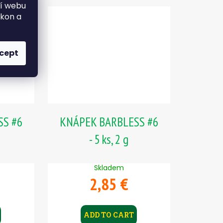
ní webu
ýkon a
cept
SS #6
KNÁPEK BARBLESS #6
- 5 ks, 2 g
Skladem
2,85 €
ADD TO CART