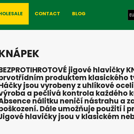
HOLESALE
CONTACT
BLOG
E
hat are you looking for?
KNÁPEK
SEARCH
BEZPROTIHROTOVÉ jigové hlavičky K
prvotřídním produktem klasického tv
We recommend
Háčky jsou vyrobeny z uhlíkové ocel
výroba a pečlivá kontrola každého 
Absence nálitku neničí nástrahu a z
poškození. Dále umožňuje použití i 
Jigové hlavičky jsou v klasickém n