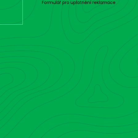
o
Formulář pro uplatnění reklamace
l
s