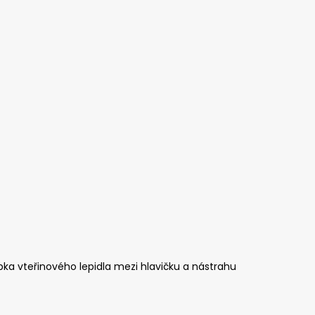
PIČKU - KULIČKA 30 MM
ka vteřinového lepidla mezi hlavičku a nástrahu