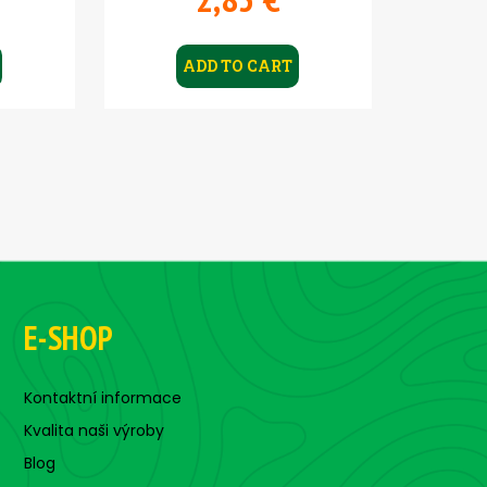
ADD TO CART
E-SHOP
Kontaktní informace
Kvalita naši výroby
Blog