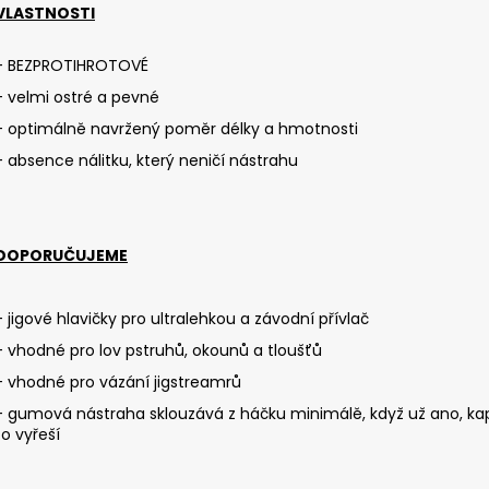
ČIHÁTKO POD PRUT - 20 MM
ČIHÁTKO PŘED Š
VLASTNOSTI
1,12 €
1,28 €
- BEZPROTIHROTOVÉ
- velmi ostré a pevné
- optimálně navržený poměr délky a hmotnosti
- absence nálitku, který neničí nástrahu
DOPORUČUJEME
- jigové hlavičky pro ultralehkou a závodní přívlač
- vhodné pro lov pstruhů, okounů a tloušťů
- vhodné pro vázání jigstreamrů
- gumová nástraha sklouzává z háčku minimálě, když už ano, kap
to vyřeší