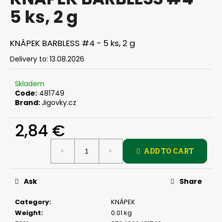
rating
i
5 ks, 2 g
is
0,0
n
out
g
of
KNÁPEK BARBLESS #4 - 5 ks, 2 g
f
5
stars.
Delivery to:
13.08.2026
o
r
Skladem
?
Code:
481749
Brand:
Jigovky.cz
2,84 €
SEARCH
Measure
ADD TO CART
price:
Ask
Share
W
e
Category
:
KNÁPEK
r
Weight
:
0.01 kg
e