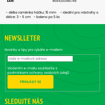
EAN
:
8594203481749
c
o
m
- délka raménka háčku: 15 mm - ideální pro nástrahy o
délce: 3 - 5 cm - baleno po 5 ks
m
e
F
n
o
d
NEWSLLETER
o
t
JIG
e
Novinky a tipy pro rybáře e-mailem
-
JIGEXTRA
r
STANDUP
DRÁTEK
#5/0
Vložením e-mailu souhlasíte s
-
podmínkami ochrany osobních údajů
5
KS,
PŘIHLÁSIT SE
12
G
5,74
€
SLEDUJTE NÁS