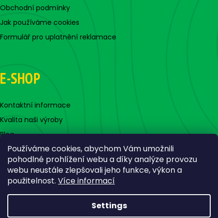
Obchodní podmínky
Jak používáme cookies
Formulář pro uplatnění reklamace
E-SHOP
Kontaktní informace
Kvalita naši výroby
Blog
Používáme cookies, abychom Vám umožnili
pohodlné prohlížení webu a díky analýze provozu
webu neustále zlepšovali jeho funkce, výkon a
použitelnost.
Více informací
Settings
Created by Shoptet