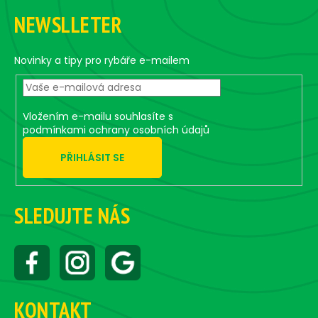
o
o
g
n
NEWSLLETER
o
c
o
t
n
e
Novinky a tipy pro rybáře e-mailem
t
r
r
o
Vložením e-mailu souhlasíte s
l
podmínkami ochrany osobních údajů
s
PŘIHLÁSIT SE
SLEDUJTE NÁS
KONTAKT