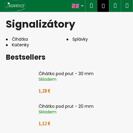
C
Skip
Search
Shop
M
Login
to
a
content
Back
Back
cart
r
Signalizátory
t
W
h
Čihátka
Splávky
Kačenky
a
t
Bestsellers
a
r
Čihátko pod prut - 30 mm
e
Skladem
y
1,28 €
o
u
Čihátko pod prut - 20 mm
l
Skladem
o
o
1,12 €
k