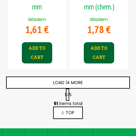
mm
mm (chem.)
Skladem
Skladem
1,61 €
1,78 €
ADD TO
ADD TO
CART
CART
LOAD 14 MORE
P
1
5
a
L
g
61
items total
i
i
TOP
s
n
a
t
t
i
F
i
n