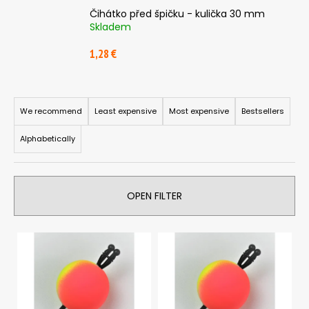
i
Čihátko před špičku - kulička 30 mm
Skladem
n
g
1,28 €
f
o
P
r
r
We recommend
Least expensive
Most expensive
Bestsellers
?
o
Alphabetically
d
u
c
SEARCH
OPEN FILTER
t
s
L
o
i
r
W
e
s
t
r
t
i
e
o