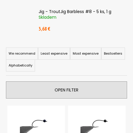
i
Jig - TroutJig Barbless #8 - 5 ks, 1 g
n
Skladem
g
3,68 €
f
o
r
P
?
r
We recommend
Least expensive
Most expensive
Bestsellers
o
Alphabetically
d
u
c
SEARCH
OPEN FILTER
t
s
L
o
W
i
r
e
s
r
t
e
t
i