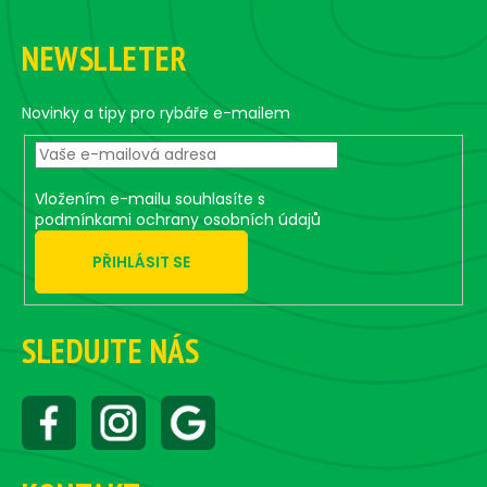
F
i
n
o
o
g
n
NEWSLLETER
o
c
o
t
n
e
Novinky a tipy pro rybáře e-mailem
t
r
r
o
Vložením e-mailu souhlasíte s
l
podmínkami ochrany osobních údajů
s
PŘIHLÁSIT SE
SLEDUJTE NÁS