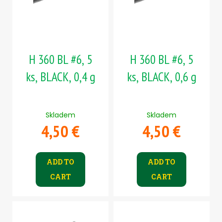
c
o
n
o
f
g
m
p
m
r
e
H 360 BL #6, 5
H 360 BL #6, 5
o
n
d
d
ks, BLACK, 0,4 g
ks, BLACK, 0,6 g
u
c
ČIHÁTKO
PŘED
t
Skladem
Skladem
ŠPIČKU
s
-
4,50 €
4,50 €
KULIČKA
18
MM
ADD TO
ADD TO
1,20
€
CART
CART