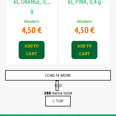
ks, ORANGE, 0,9
ks, PINK, 0,4 g
g
Skladem
Skladem
4,50 €
4,50 €
ADD TO
ADD TO
CART
CART
LOAD 14 MORE
P
1
21
a
L
g
286
items total
i
i
TOP
s
n
a
t
t
i