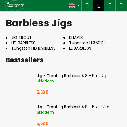
C
Skip
Search
Shop
M
Login
to
a
content
Back
Back
cart
r
Barbless Jigs
t
W
h
JIG TROUT
KNÁPEK
HD BARBLESS
Tungsten H 360 BL
a
Tungsten HD BARBLESS
LL BARBLESS
t
Bestsellers
a
r
e
Jig - TroutJig Barbless #8 - 5 ks, 2 g
y
Skladem
o
3,68 €
u
l
Jig - TroutJig Barbless #8 - 5 ks, 1,3 g
o
Skladem
o
3,68 €
k