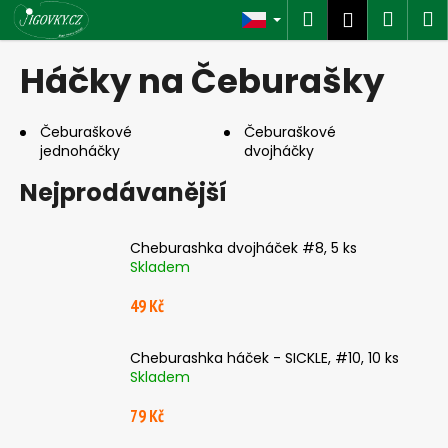
K
Přejít
Hledat
Náku
M
Přihlášen
na
o
obsah
Zpět
Zpět
košík
š
Háčky na Čeburašky
í
C
k
o
Čeburaškové
Čeburaškové
jednoháčky
dvojháčky
p
o
Nejprodávanější
t
ř
Cheburashka dvojháček #8, 5 ks
e
Skladem
b
49 Kč
u
j
Cheburashka háček - SICKLE, #10, 10 ks
e
Skladem
t
e
79 Kč
n