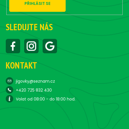
p
PŘIHLÁSIT SE
i
s
u
SLEDUJTE NÁS
KONTAKT
jigovky@seznam.cz
+420 725 832 430
Volat od 08:00 - do 18:00 hod.