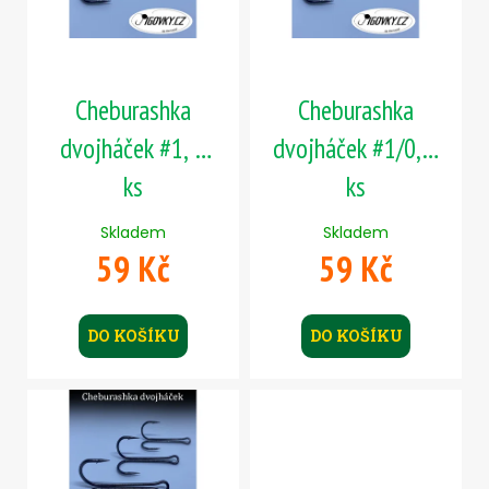
t
č
p
u
ů
j
r
e
o
m
Cheburashka
Cheburashka
d
e
u
dvojháček #1, 5
dvojháček #1/0, 5
k
ks
ks
JIG
t
-
ů
JIGEXTRA
Skladem
Skladem
STANDUP
59 Kč
59 Kč
DRÁTEK
#5/0
-
5
KS,
DO KOŠÍKU
DO KOŠÍKU
10
G
139
Kč