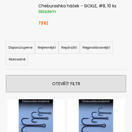
a
Cheburashka háček - SICKLE, #8, 10 ks
Skladem
j
í
79 Kč
t
?
Ř
a
Doporučujeme
Nejlevnější
Nejdražší
Nejprodávanější
z
Abecedně
e
HLEDAT
n
í
OTEVŘÍT FILTR
p
r
D
o
V
o
p
ý
d
o
p
u
r
i
k
u
s