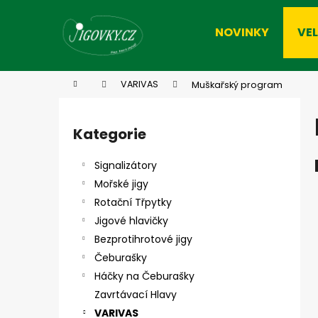
K
Přejít
na
o
NOVINKY
VE
obsah
Zpět
Zpět
š
do
do
í
k
obchodu
obchodu
Domů
VARIVAS
Muškařský program
P
o
Kategorie
Přeskočit
s
kategorie
t
Signalizátory
r
Mořské jigy
a
Rotační Třpytky
n
Jigové hlavičky
n
Bezprotihrotové jigy
í
Čeburašky
p
Háčky na Čeburašky
a
Zavrtávací Hlavy
n
VARIVAS