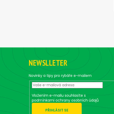
Z
á
NEWSLLETER
p
a
t
Novinky a tipy pro rybáře e-mailem
í
Vložením e-mailu souhlasíte s
podmínkami ochrany osobních údajů
PŘIHLÁSIT SE