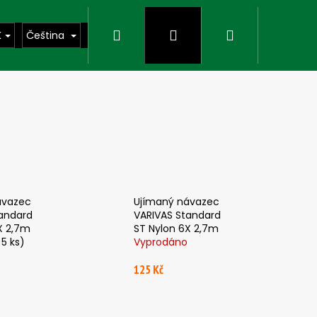
Hledat
Přihlášení
Nákupní
K
Čeština
košík
ávazec
Ujímaný návazec
andard
VARIVAS Standard
X 2,7m
ST Nylon 6X 2,7m
>5 ks)
Vyprodáno
125 Kč
Následující