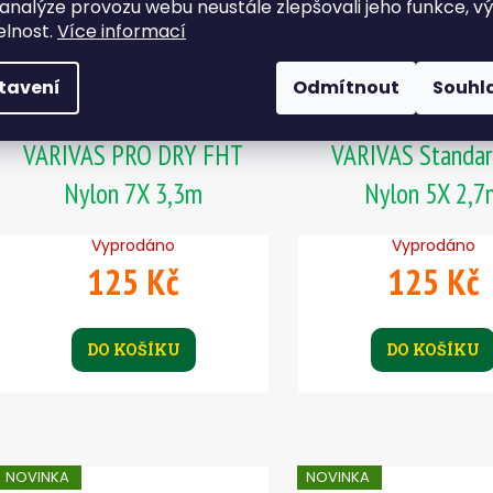
 analýze provozu webu neustále zlepšovali jeho funkce, v
elnost.
Více informací
tavení
Odmítnout
Souhl
Ujímaný návazec
Ujímaný návaz
VARIVAS PRO DRY FHT
VARIVAS Standar
Nylon 7X 3,3m
Nylon 5X 2,7
Vyprodáno
Vyprodáno
125 Kč
125 Kč
DO KOŠÍKU
DO KOŠÍKU
NOVINKA
NOVINKA