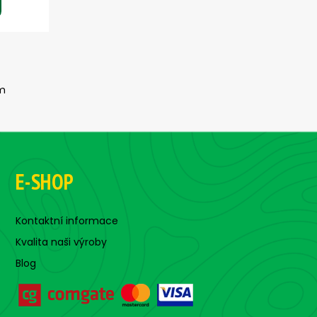
m
E-SHOP
Kontaktní informace
Kvalita naši výroby
Blog