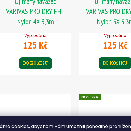
Ujímaný návazec
Ujímaný návaz
VARIVAS PRO DRY FHT
VARIVAS PRO DR
Nylon 4X 3,3m
Nylon 5X 3,3
Vyprodáno
Vyprodáno
125 Kč
125 Kč
DO KOŠÍKU
DO KOŠÍKU
NOVINKA
áme cookies, abychom Vám umožnili pohodlné prohlíže