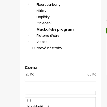
ČIHÁTKO POD PRUT - 30 MM
e
Fluorocarbony
31 Kč
l
Háčky
Doplňky
Oblečení
Muškařský program
Pletené šňůry
Vlasce
Gumové nástrahy
Cena
125
Kč
165
Kč
Na skladě
4