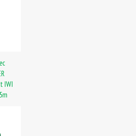
ec
ER
t IWI
,5m
)