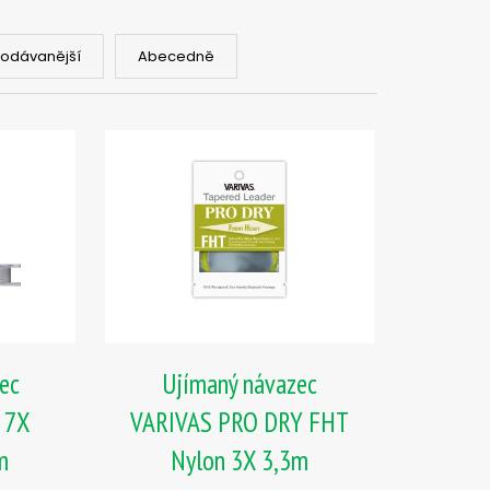
PIČKU - KULIČKA 30 MM
rodávanější
Abecedně
sec
Ujímaný návazec
 7X
VARIVAS PRO DRY FHT
m
Nylon 3X 3,3m