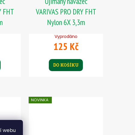
ec
Ujímaný návazec
Y FHT
VARIVAS PRO DRY FHT
m
Nylon 6X 3,3m
Vyprodáno
125 Kč
DO KOŠÍKU
NOVINKA
ní webu