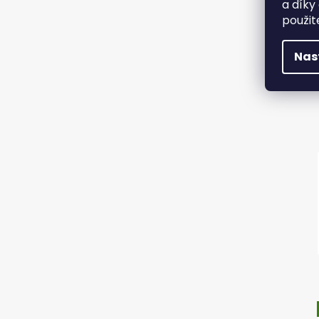
a díky
použit
Nas