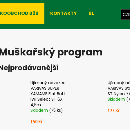
LKOOBCHOD B2B
KONTAKTY
BLOG
CZ
Co potřebujete najít?
Muškařský program
HLEDAT
Nejprodávanější
Doporučujeme
Ujímaný návazec
Ujímaný n
VARIVAS SUPER
VARIVAS St
YAMAME Flat Butt
ST Nylon 7
IWI Select ST 6X
Skladem
(
4,5m
Skladem
(>5 ks)
125 Kč
150 Kč