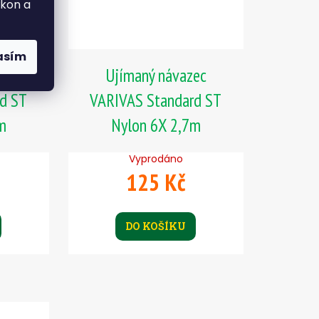
ýkon a
asím
ec
Ujímaný návazec
d ST
VARIVAS Standard ST
m
Nylon 6X 2,7m
Vyprodáno
125 Kč
DO KOŠÍKU