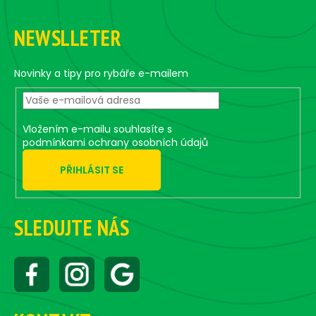
Z
v
a
á
á
c
n
NEWSLLETER
p
í
í
p
a
r
t
Novinky a tipy pro rybáře e-mailem
v
í
k
y
Vložením e-mailu souhlasíte s
v
podmínkami ochrany osobních údajů
ý
p
PŘIHLÁSIT SE
i
s
u
SLEDUJTE NÁS