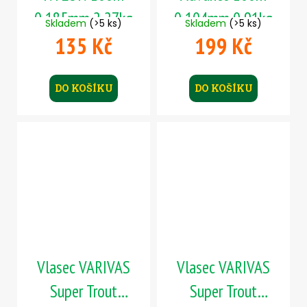
0,185mm 2,27kg
0,104mm 0,91kg
Skladem
(>5 ks)
Skladem
(>5 ks)
135 Kč
199 Kč
DO KOŠÍKU
DO KOŠÍKU
Vlasec VARIVAS
Vlasec VARIVAS
Super Trout
Super Trout