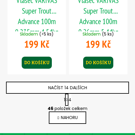
Vlasec VARIVAS
Vlasec VARIVAS
Super Trout
Super Trout
Advance 100m
Advance 100m
0,235mm 4,54kg
0,26mm 5,44kg
Skladem
(>5 ks)
Skladem
(5 ks)
199 Kč
199 Kč
DO KOŠÍKU
DO KOŠÍKU
NAČÍST 14 DALŠÍCH
S
1
4
t
O
r
46
položek celkem
v
á
NAHORU
l
n
k
á
o
d