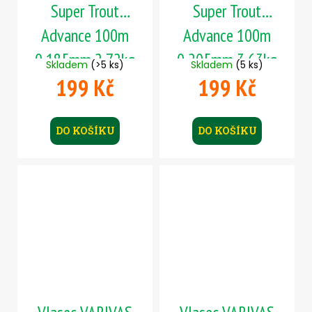
Super Trout
Super Trout
Advance 100m
Advance 100m
0,185mm 2,72kg
0,205mm 3,63kg
Skladem
(>5 ks)
Skladem
(5 ks)
199 Kč
199 Kč
DO KOŠÍKU
DO KOŠÍKU