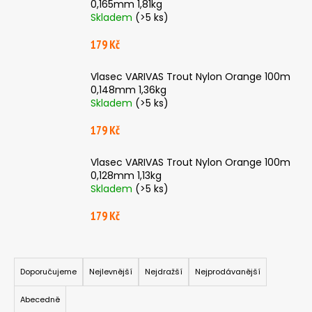
0,165mm 1,81kg
a
Skladem
(>5 ks)
j
179 Kč
í
t
Vlasec VARIVAS Trout Nylon Orange 100m
?
0,148mm 1,36kg
Skladem
(>5 ks)
179 Kč
HLEDAT
Vlasec VARIVAS Trout Nylon Orange 100m
0,128mm 1,13kg
Skladem
(>5 ks)
179 Kč
D
o
p
Ř
o
a
Doporučujeme
Nejlevnější
Nejdražší
Nejprodávanější
r
z
u
Abecedně
e