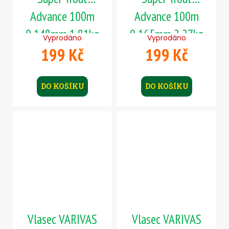
Advance 100m
Advance 100m
0,148mm 1,81kg
0,165mm 2,27kg
Vyprodáno
Vyprodáno
199 Kč
199 Kč
DO KOŠÍKU
DO KOŠÍKU
Vlasec VARIVAS
Vlasec VARIVAS