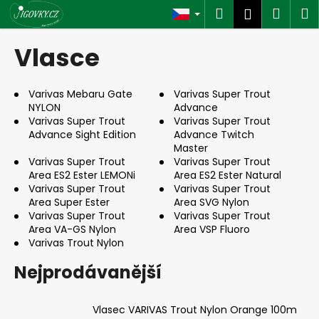
K
Přejít
Hledat
Náku
M
Přihlášen
na
o
obsah
Zpět
Zpět
košík
š
Vlasce
í
C
k
o
Varivas Mebaru Gate
Varivas Super Trout
NYLON
Advance
p
Varivas Super Trout
Varivas Super Trout
o
Advance Sight Edition
Advance Twitch
t
Master
Varivas Super Trout
Varivas Super Trout
ř
Area ES2 Ester LEMONi
Area ES2 Ester Natural
e
Varivas Super Trout
Varivas Super Trout
Area Super Ester
Area SVG Nylon
b
Varivas Super Trout
Varivas Super Trout
u
Area VA-GS Nylon
Area VSP Fluoro
j
Varivas Trout Nylon
e
Nejprodávanější
t
e
Vlasec VARIVAS Trout Nylon Orange 100m
n