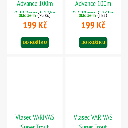
Advance 100m
Advance 100m
0,117mm 1,13kg
0,128mm 1,36kg
Skladem
(>5 ks)
Skladem
(1 ks)
199 Kč
199 Kč
DO KOŠÍKU
DO KOŠÍKU
Vlasec VARIVAS
Vlasec VARIVAS
Super Trout
Super Trout