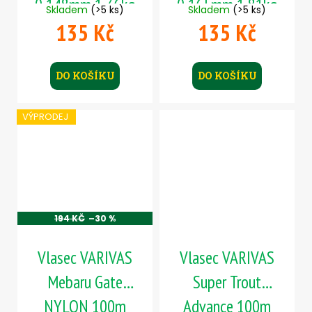
0,148mm 1,36kg
0,165mm 1,81kg
Skladem
(>5 ks)
Skladem
(>5 ks)
135 Kč
135 Kč
DO KOŠÍKU
DO KOŠÍKU
VÝPRODEJ
194 KČ
–30 %
Vlasec VARIVAS
Vlasec VARIVAS
Mebaru Gate
Super Trout
NYLON 100m
Advance 100m