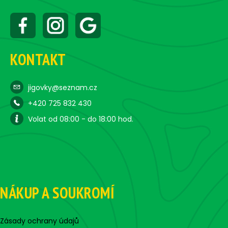
č
u
j
e
m
KONTAKT
e
ČIHÁTKO
jigovky@seznam.cz
POD
+420 725 832 430
PRUT
-
Volat od 08:00 - do 18:00 hod.
30
MM
31
Kč
NÁKUP A SOUKROMÍ
Zásady ochrany údajů