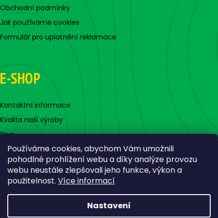
Obchodní podmínky
Jak používáme cookies
Formulář pro uplatnění reklamace
E-SHOP
Kontaktní informace
Kvalita naši výroby
Blog
Používáme cookies, abychom Vám umožnili
pohodlné prohlížení webu a díky analýze provozu
webu neustále zlepšovali jeho funkce, výkon a
použitelnost.
Více informací
Nastavení
Vytvořil Shoptet