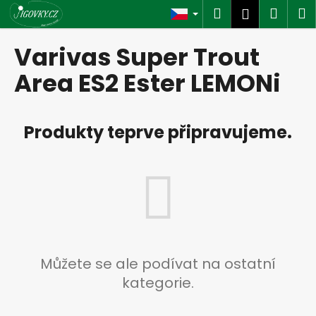
K
Přejít
Hledat
Náku
M
Přihlášen
na
o
obsah
Zpět
Zpět
košík
š
Varivas Super Trout
í
C
Area ES2 Ester LEMONi
k
o
p
Produkty teprve připravujeme.
o
t
ř
e
b
u
j
e
Můžete se ale podívat na ostatní
t
kategorie.
e
n