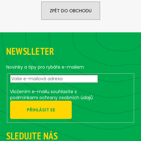
a
ZPĚT DO OBCHODU
j
í
t
Z
?
á
NEWSLLETER
p
a
t
Novinky a tipy pro rybáře e-mailem
HLEDAT
í
Vložením e-mailu souhlasíte s
podmínkami ochrany osobních údajů
D
o
PŘIHLÁSIT SE
p
o
r
SLEDUJTE NÁS
u