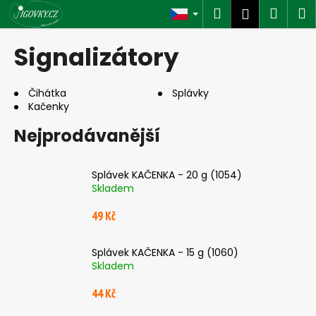
K
Přejít
Hledat
Náku
M
Přihlášen
na
o
obsah
Zpět
Zpět
košík
š
Signalizátory
í
C
k
o
Čihátka
Splávky
Kačenky
p
o
Nejprodávanější
t
ř
Splávek KAČENKA - 20 g (1054)
e
Skladem
b
49 Kč
u
j
Splávek KAČENKA - 15 g (1060)
e
Skladem
t
e
44 Kč
n