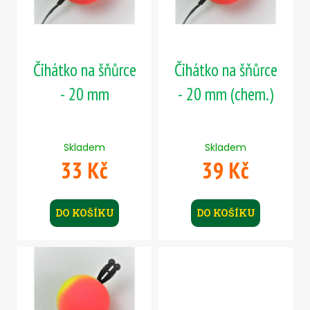
t
č
p
u
ů
j
r
e
o
m
Čihátko na šňůrce
Čihátko na šňůrce
d
e
u
- 20 mm
- 20 mm (chem.)
k
SICKLE
t
#6
ů
-
Skladem
Skladem
5
33 Kč
39 Kč
KS,
4
G
69
DO KOŠÍKU
DO KOŠÍKU
Kč