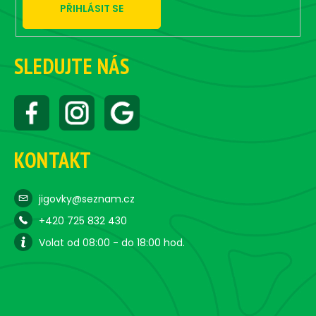
p
PŘIHLÁSIT SE
i
s
u
SLEDUJTE NÁS
KONTAKT
jigovky@seznam.cz
+420 725 832 430
Volat od 08:00 - do 18:00 hod.