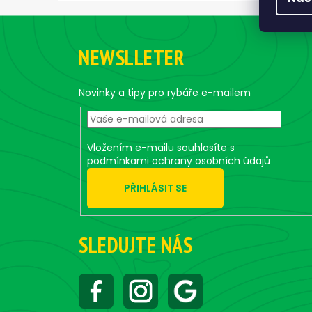
Z
á
NEWSLLETER
p
a
t
Novinky a tipy pro rybáře e-mailem
í
Vložením e-mailu souhlasíte s
podmínkami ochrany osobních údajů
PŘIHLÁSIT SE
SLEDUJTE NÁS