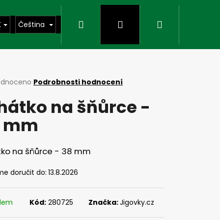
Hledat
Přihlášení
Nákupní
K
Čeština
košík
rné
odnoceno
Podrobnosti hodnocení
cení
hátko na šňůrce -
ktu
8 mm
ček.
tko na šňůrce - 38 mm
e doručit do:
13.8.2026
Následující
adem
Kód:
280725
Značka:
Jigovky.cz