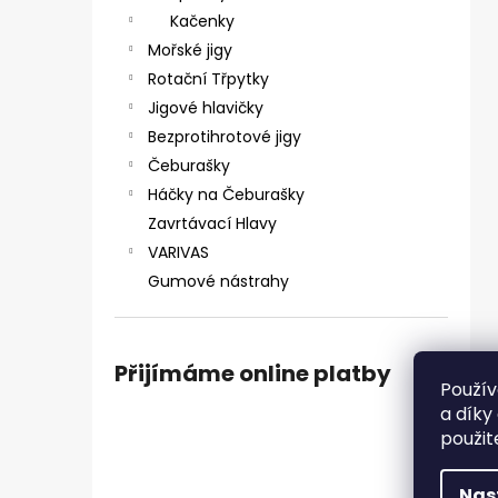
SICKLE #6 - 5 KS, 4 G
e
Kačenky
69 Kč
l
Mořské jigy
Rotační Třpytky
Jigové hlavičky
Bezprotihrotové jigy
Čeburašky
Háčky na Čeburašky
Zavrtávací Hlavy
VARIVAS
Gumové nástrahy
Přijímáme online platby
Použív
a díky
použit
Nas