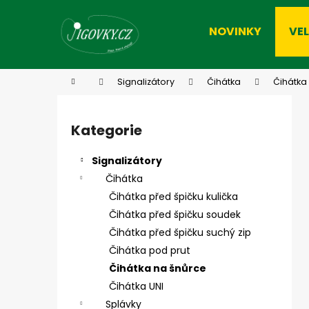
K
Přejít
na
o
NOVINKY
VE
obsah
Zpět
Zpět
š
do
do
í
k
obchodu
obchodu
Domů
Signalizátory
Čihátka
Čihátka
P
o
Kategorie
Přeskočit
s
kategorie
t
Signalizátory
r
Čihátka
a
Čihátka před špičku kulička
n
Čihátka před špičku soudek
n
Čihátka před špičku suchý zip
í
Čihátka pod prut
p
Čihátka na šnůrce
a
Čihátka UNI
n
Splávky