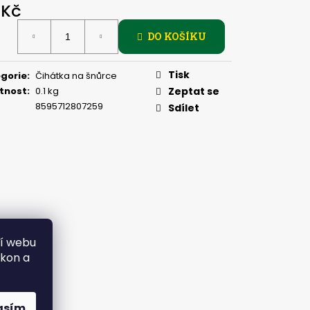
, 2 G
 Kč
ná
DO KOŠÍKU
:
Tisk
gorie
:
Čihátka na šnůrce
tnost
:
0.1 kg
Zeptat se
8595712807259
Sdílet
ní webu
ýkon a
asím