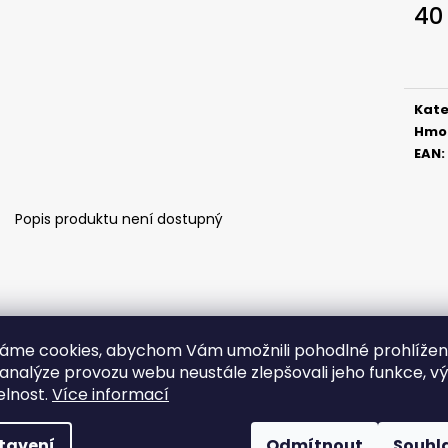
SICKLE #6 - 5 KS, 3 G
SICKLE #6 - 5 KS
40
69 Kč
69 Kč
Měr
cena
Kate
Hmo
EAN
:
Popis produktu není dostupný
áme cookies, abychom Vám umožnili pohodlné prohlíže
 analýze provozu webu neustále zlepšovali jeho funkce, v
elnost.
Více informací
tavení
Odmítnout
Souhl