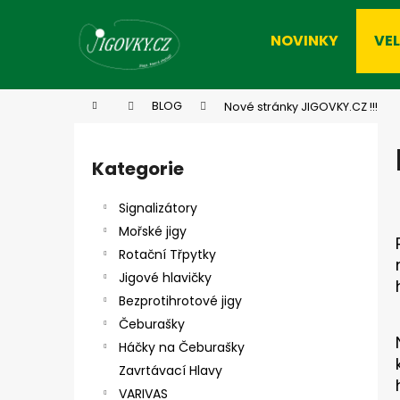
K
Přejít
na
o
NOVINKY
VE
obsah
Zpět
Zpět
š
do
do
í
k
obchodu
obchodu
Domů
BLOG
Nové stránky JIGOVKY.CZ !!!
P
o
Kategorie
Přeskočit
s
kategorie
t
Signalizátory
r
Mořské jigy
a
Rotační Třpytky
n
Jigové hlavičky
n
Bezprotihrotové jigy
í
Čeburašky
p
Háčky na Čeburašky
a
Zavrtávací Hlavy
n
VARIVAS