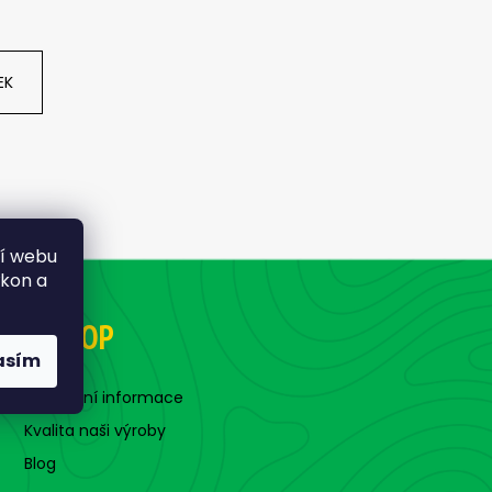
, 2 G
EK
ní webu
ýkon a
E-SHOP
asím
Kontaktní informace
Kvalita naši výroby
Blog