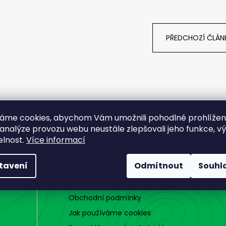
SICKLE #6 - 5 KS, 3 G
SICKLE #6 - 5 KS
69 Kč
69 Kč
PŘEDCHOZÍ ČLÁN
áme cookies, abychom Vám umožnili pohodlné prohlíže
 analýze provozu webu neustále zlepšovali jeho funkce, v
elnost.
Více informací
NÁKUP A SOUKROMÍ
tavení
Odmítnout
Souhl
Zásady ochrany údajů
Obchodní podmínky
Jak používáme cookies