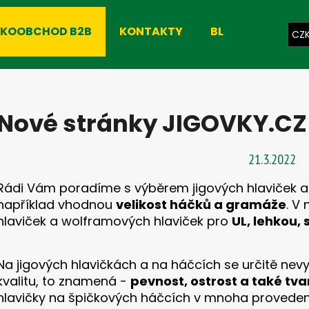
LKOOBCHOD B2B
KONTAKTY
BLOG
CZ
Co potřebujete najít?
Nové stránky JIGOVKY.CZ 
HLEDAT
21.3.2022
Rádi Vám poradíme s výběrem jigových hlaviček a
Doporučujeme
například vhodnou
velikost háčků a gramáže
. V
hlaviček a wolframových hlaviček pro
UL
, lehkou, 
Na jigových hlavičkách a na háčcích se určitě nevyp
kvalitu, to znamená -
pevnost, ostrost a také tva
hlavičky na špičkových háčcích v mnoha proveden