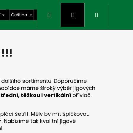
Hledat
Přihlášení
Nákupní
K
Čeština
košík
!!!
 dalšího sortimentu. Doporučíme
 nabídce máme široký výběr jigových
střední, těžkou i vertikální
přívlač.
lácí šetřit. Měly by mít špičkovou
Následující
r
. Nabízíme tak kvalitní jigové
í.