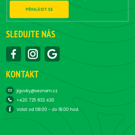
ý
p
PŘIHLÁSIT SE
i
s
u
SLEDUJTE NÁS
KONTAKT
jigovky@seznam.cz
+420 725 832 430
Volat od 08:00 - do 18:00 hod.