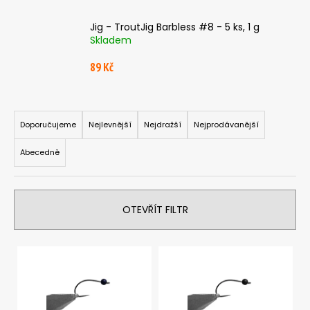
a
Jig - TroutJig Barbless #8 - 5 ks, 1 g
j
Skladem
í
89 Kč
t
?
Ř
a
Doporučujeme
Nejlevnější
Nejdražší
Nejprodávanější
z
Abecedně
e
HLEDAT
n
í
OTEVŘÍT FILTR
p
D
r
o
V
p
o
o
ý
d
r
p
u
u
i
k