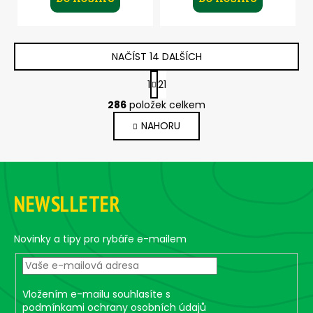
NAČÍST 14 DALŠÍCH
S
1
21
t
O
r
286
položek celkem
v
á
NAHORU
l
n
k
á
o
d
Z
v
a
á
á
c
n
NEWSLLETER
p
í
í
p
a
r
t
Novinky a tipy pro rybáře e-mailem
v
í
k
y
Vložením e-mailu souhlasíte s
v
podmínkami ochrany osobních údajů