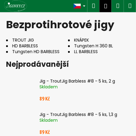
K
Přejít
Hledat
Náku
M
Přihlášen
na
o
obsah
Zpět
Zpět
košík
š
Bezprotihrotové jigy
í
C
k
o
TROUT JIG
KNÁPEK
HD BARBLESS
Tungsten H 360 BL
p
Tungsten HD BARBLESS
LL BARBLESS
o
Nejprodávanější
t
ř
e
Jig - TroutJig Barbless #8 - 5 ks, 2 g
b
Skladem
u
89 Kč
j
e
Jig - TroutJig Barbless #8 - 5 ks, 1,3 g
t
Skladem
e
89 Kč
n