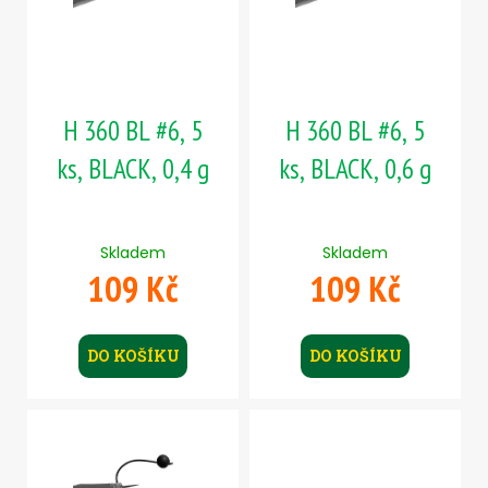
č
s
t
u
p
ů
j
r
e
m
o
e
H 360 BL #6, 5
H 360 BL #6, 5
d
u
ks, BLACK, 0,4 g
ks, BLACK, 0,6 g
k
ČIHÁTKO
PŘED
t
ŠPIČKU
ů
-
Skladem
Skladem
KULIČKA
109 Kč
109 Kč
30
MM
31
Kč
DO KOŠÍKU
DO KOŠÍKU