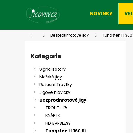
K
Přejít
na
o
NOVINKY
VE
obsah
Zpět
Zpět
š
do
do
í
k
obchodu
obchodu
Domů
Bezprotihrotové jigy
Tungsten H 360 
P
o
Kategorie
Přeskočit
s
kategorie
t
Signalizátory
r
Mořské jigy
a
Rotační Třpytky
n
Jigové hlavičky
n
Bezprotihrotové jigy
í
TROUT JIG
p
KNÁPEK
a
HD BARBLESS
n
Tungsten H 360 BL