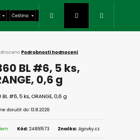
Hledat
Přihlášení
Nákupní
K
Čeština
košík
rné
odnoceno
Podrobnosti hodnocení
cení
360 BL #6, 5 ks,
ktu
ANGE, 0,6 g
ček.
 BL #6, 5 ks, ORANGE, 0,6 g
e doručit do:
13.8.2026
Následující
adem
Kód:
24891573
Značka:
Jigovky.cz