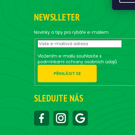
Z
á
NEWSLLETER
p
a
t
Novinky a tipy pro rybáře e-mailem
í
Vložením e-mailu souhlasíte s
podmínkami ochrany osobních údajů
PŘIHLÁSIT SE
SLEDUJTE NÁS