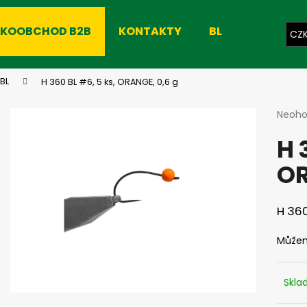
LKOOBCHOD B2B
KONTAKTY
BLOG
CZ
Co potřebujete najít?
BL
H 360 BL #6, 5 ks, ORANGE, 0,6 g
Průmě
Neoh
hodno
HLEDAT
H 
produ
je
OR
0,0
z
Doporučujeme
5
hvězdi
H 360
Můžem
Skl