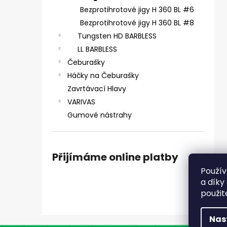
SICKLE #6 - 5 KS, 4 G
e
Bezprotihrotové jigy H 360 BL #6
69 Kč
l
Bezprotihrotové jigy H 360 BL #8
Tungsten HD BARBLESS
LL BARBLESS
Čeburašky
Háčky na Čeburašky
Zavrtávací Hlavy
VARIVAS
Gumové nástrahy
Přijímáme online platby
Použív
a díky
použit
Nas