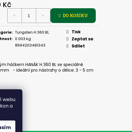
, 2 G
9 Kč
ná
DO KOŠÍKU
:
Tisk
gorie
:
Tungsten H 360 BL
tnost
:
0.003 kg
Zeptat se
8594203481343
Sdílet
tým háčkem HANÁK H 360 BL se speciálně
mm - ideální pro nástrahy o délce: 3 - 5 cm
ní webu
ýkon a
asím