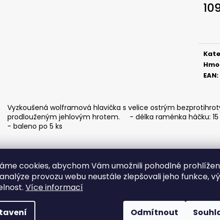
SICKLE #6 - 5 KS, 3 G
SICKLE #6 - 5 KS
10
69 Kč
69 Kč
Měr
cena
Kate
Hmo
EAN
:
Vyzkoušená wolframová hlavička s velice ostrým bezprotihro
prodlouženým jehlovým hrotem. - délka raménka háčku: 15 
- baleno po 5 ks
áme cookies, abychom Vám umožnili pohodlné prohlíže
 analýze provozu webu neustále zlepšovali jeho funkce, v
elnost.
Více informací
tavení
Odmítnout
Souhl