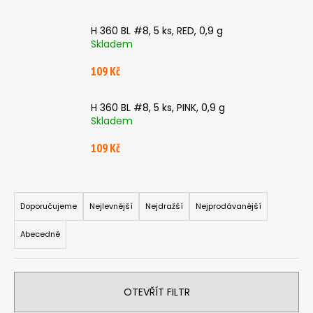
a
H 360 BL #8, 5 ks, RED, 0,9 g
j
Skladem
í
t
109 Kč
?
H 360 BL #8, 5 ks, PINK, 0,9 g
Skladem
109 Kč
HLEDAT
Ř
a
Doporučujeme
Nejlevnější
Nejdražší
Nejprodávanější
D
z
o
Abecedně
e
p
n
o
í
r
OTEVŘÍT FILTR
p
u