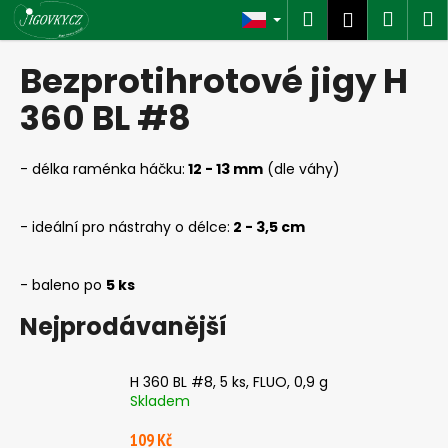
K
Přejít
Hledat
Náku
M
Přihlášen
na
o
obsah
Zpět
Zpět
košík
š
Bezprotihrotové jigy H
í
C
360 BL #8
k
o
p
- délka raménka háčku:
12 - 13 mm
(dle váhy)
o
t
- ideální pro nástrahy o délce:
2 - 3,5 cm
ř
e
- baleno po
5 ks
b
u
Nejprodávanější
j
e
H 360 BL #8, 5 ks, FLUO, 0,9 g
t
Skladem
e
109 Kč
n