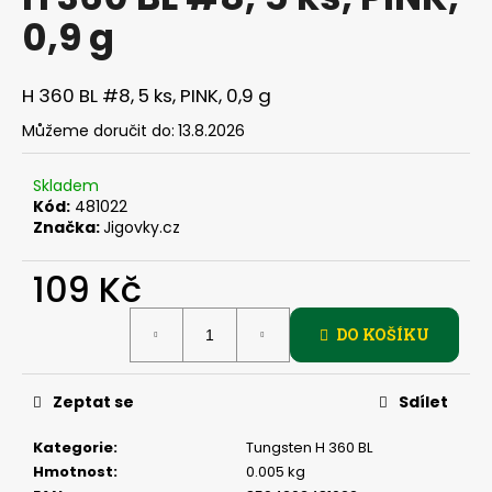
je
a
0,9 g
0,0
z
j
5
í
hvězdiček.
H 360 BL #8, 5 ks, PINK, 0,9 g
t
Můžeme doručit do:
13.8.2026
?
Skladem
Kód:
481022
Značka:
Jigovky.cz
HLEDAT
109 Kč
Měrná
DO KOŠÍKU
cena:
D
o
p
Zeptat se
Sdílet
o
r
Kategorie
:
Tungsten H 360 BL
u
Hmotnost
:
0.005 kg