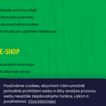
Zásady ochrany údajů
Obchodní podmínky
Jak používáme cookies
Formulář pro uplatnění reklamace
E-SHOP
Kontaktní informace
Kvalita naši výroby
Blog
Používáme cookies, abychom Vám umožnili
pohodlné prohlížení webu a díky analýze provozu
webu neustále zlepšovali jeho funkce, výkon a
použitelnost.
Více informací