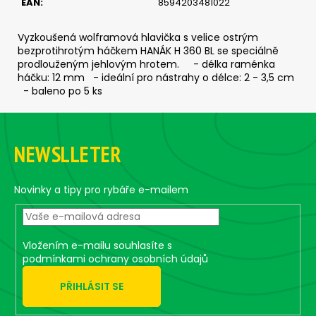
č
EAN
:
8594203481022
u
j
Vyzkoušená wolframová hlavička s velice ostrým
e
bezprotihrotým háčkem HANÁK H 360 BL se speciálně
m
prodlouženým jehlovým hrotem. - délka raménka
e
háčku: 12 mm - ideální pro nástrahy o délce: 2 - 3,5 cm
- baleno po 5 ks
Z
SICKLE
#5/0
á
-
NEWSLLETER
p
5
KS,
a
7
t
Novinky a tipy pro rybáře e-mailem
G
í
79
Kč
Vložením e-mailu souhlasíte s
podmínkami ochrany osobních údajů
PŘIHLÁSIT SE