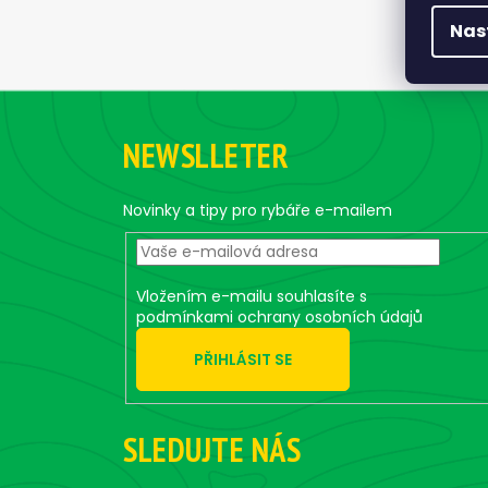
Nas
Z
á
NEWSLLETER
p
a
t
Novinky a tipy pro rybáře e-mailem
í
Vložením e-mailu souhlasíte s
podmínkami ochrany osobních údajů
PŘIHLÁSIT SE
SLEDUJTE NÁS