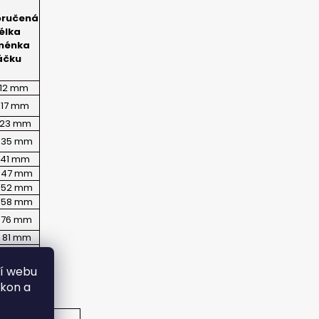
PIČKU - SUCHÝ ZIP 27
ručená
élka
ménka
áčku
 12 mm
- 17 mm
- 23 mm
- 35 mm
- 41 mm
- 47 mm
- 52 mm
- 58 mm
- 76 mm
- 81 mm
- 93 mm
ní webu
ýkon a