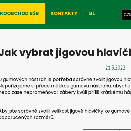
LKOOBCHOD B2B
KONTAKTY
BLOG
CZ
Co potřebujete najít?
Jak vybrat jigovou hlavič
HLEDAT
21.3.2022
U gumových nástrah je potřeba správně zvolit jigovou hlavi
Doporučujeme
Nepořizujeme si přece měkkou gumovu nástrahu, abychom j
nebo zase neproměňovali záběry kvůli příliš krátkému há
Aby jste správně zvolili velikost jigové hlavičky ke gumové
doporučených rozměrů.