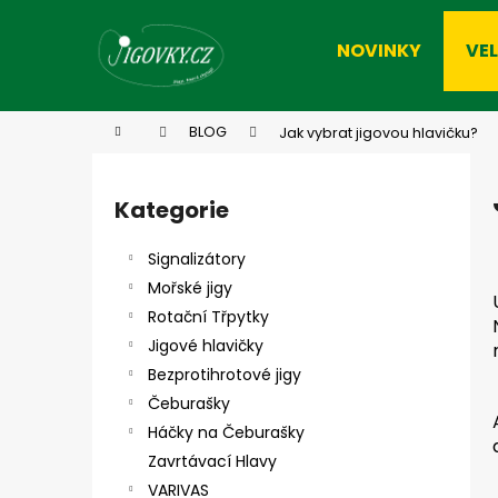
K
Přejít
na
o
NOVINKY
VE
obsah
Zpět
Zpět
š
do
do
í
k
obchodu
obchodu
Domů
BLOG
Jak vybrat jigovou hlavičku?
P
o
Kategorie
Přeskočit
s
kategorie
t
Signalizátory
r
Mořské jigy
a
Rotační Třpytky
n
Jigové hlavičky
n
Bezprotihrotové jigy
í
Čeburašky
p
Háčky na Čeburašky
a
Zavrtávací Hlavy
n
VARIVAS