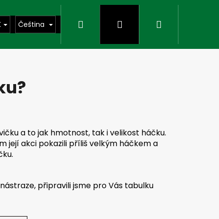
Hledat
Přihlášení
Nákupní
K
Čeština
košík
ku?
čku a to jak hmotnost, tak i velikost háčku.
ejí akci pokazili příliš velkým háčkem a
čku.
 nástraze, připravili jsme pro Vás tabulku
Následující