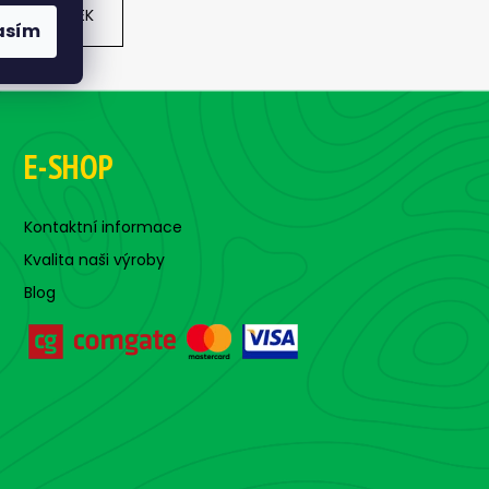
DALŠÍ ČLÁNEK
asím
E-SHOP
Kontaktní informace
Kvalita naši výroby
Blog