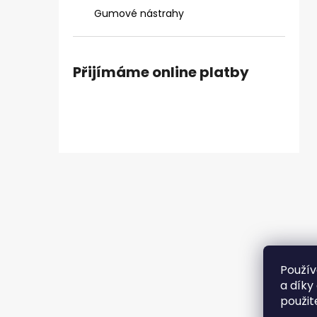
ČIHÁTKO PŘED ŠPIČKU - KULIČKA 30 MM
e
Gumové nástrahy
31 Kč
l
Přijímáme online platby
Použív
a díky
použit