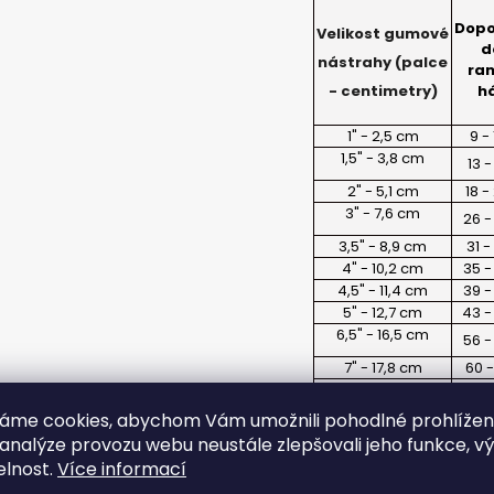
ČIHÁTKO NA ŠŇŮRCE - 38 MM
ČIHÁTKO PŘED Š
MM
Dopo
40 Kč
Velikost gumové
d
22 Kč
nástrahy (palce
ra
h
- centimetry)
1" - 2,5 cm
9 -
1,5" - 3,8 cm
13 
2" - 5,1 cm
18 
3" - 7,6 cm
26 
3,5" - 8,9 cm
31 
4" - 10,2 cm
35 
4,5" - 11,4 cm
39 
5" - 12,7 cm
43 
6,5" - 16,5 cm
56 
7" - 17,8 cm
60 
8" - 20,3 cm
69 
áme cookies, abychom Vám umožnili pohodlné prohlíže
 analýze provozu webu neustále zlepšovali jeho funkce, v
elnost.
Více informací