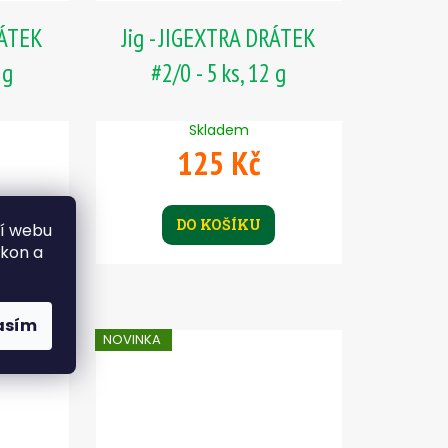
RÁTEK
Jig - JIGEXTRA DRÁTEK
 g
#2/0 - 5 ks, 12 g
Skladem
125 Kč
DO KOŠÍKU
ní webu
ýkon a
asím
NOVINKA