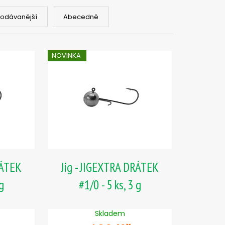
PIČKU - SUCHÝ ZIP 27
rodávanější
Abecedně
NOVINKA
RÁTEK
Jig - JIGEXTRA DRÁTEK
 g
#1/0 - 5 ks, 3 g
Skladem