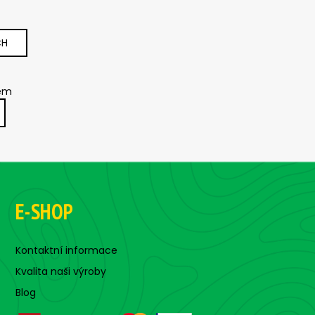
CH
kem
E-SHOP
Kontaktní informace
Kvalita naši výroby
Blog