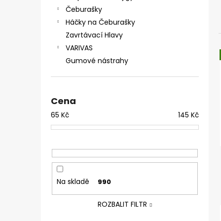
ČIHÁTKO PŘED ŠPIČKU - KULIČKA 30 MM
e
Čeburašky
31 Kč
l
Háčky na Čeburašky
Zavrtávací Hlavy
VARIVAS
Gumové nástrahy
Cena
65
Kč
145
Kč
Na skladě
990
ROZBALIT FILTR