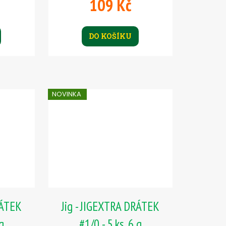
109 Kč
DO KOŠÍKU
NOVINKA
RÁTEK
Jig - JIGEXTRA DRÁTEK
 g
#1/0 - 5 ks, 6 g