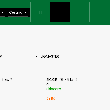
Hledat
Přihlášení
Nákupní
K
Čeština
košík
P
JIGMASTER
 5 ks, 7
SICKLE #6 - 5 ks, 2
g
Skladem
Následující
69 Kč