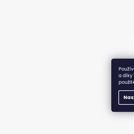
Použív
a díky
použit
Nas