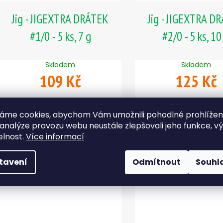
Jig - JIGEXTRA DRÁTEK
Jig - JIGEXTRA D
#1/0 - 5 ks, 7 g
#2/0 - 5 ks, 10
Skladem
Skladem
109 Kč
125 Kč
DO KOŠÍKU
DO KOŠÍKU
áme cookies, abychom Vám umožnili pohodlné prohlíže
 analýze provozu webu neustále zlepšovali jeho funkce, v
elnost.
Více informací
tavení
Odmítnout
Souhl
NOVINKA
NOVINKA