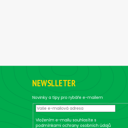
Z
á
NEWSLLETER
p
a
t
Novinky a tipy pro rybáře e-mailem
í
Vložením e-mailu souhlasíte s
podmínkami ochrany osobních údajů