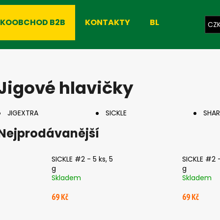
LKOOBCHOD B2B
KONTAKTY
BLOG
CZ
Co potřebujete najít?
Jigové hlavičky
HLEDAT
JIGEXTRA
SICKLE
SHAR
Nejprodávanější
Doporučujeme
SICKLE #2 - 5 ks, 5
SICKLE #2 -
g
g
Skladem
Skladem
69 Kč
69 Kč