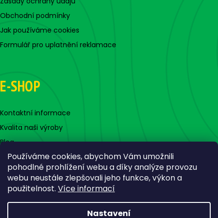
Zásady ochrany údajů
Obchodní podmínky
Jak používáme cookies
Formulář pro uplatnění reklamace
E-SHOP
Kontaktní informace
Kvalita naši výroby
Blog
Používáme cookies, abychom Vám umožnili
pohodlné prohlížení webu a díky analýze provozu
webu neustále zlepšovali jeho funkce, výkon a
použitelnost.
Více informací
Nastavení