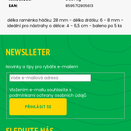
č
EAN
:
8595712805613
u
j
e
délka raménka háčku: 28 mm - délka drátku: 6 - 8 mm -
m
ideální pro nástrahy o délce: 4 - 6,5 cm - baleno po 5 ks
e
Z
á
NEWSLLETER
SICKLE
p
#6
a
-
5
t
Novinky a tipy pro rybáře e-mailem
KS,
í
4
G
69
Vložením e-mailu souhlasíte s
Kč
podmínkami ochrany osobních údajů
PŘIHLÁSIT SE
SLEDUJTE NÁS