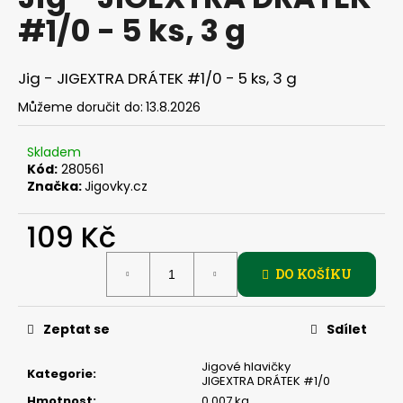
je
a
#1/0 - 5 ks, 3 g
0,0
z
j
5
í
hvězdiček.
Jig - JIGEXTRA DRÁTEK #1/0 - 5 ks, 3 g
t
Můžeme doručit do:
13.8.2026
?
Skladem
Kód:
280561
Značka:
Jigovky.cz
HLEDAT
109 Kč
Měrná
DO KOŠÍKU
cena:
D
o
p
Zeptat se
Sdílet
o
r
Jigové hlavičky
Kategorie
:
JIGEXTRA DRÁTEK #1/0
u
Hmotnost
:
0.007 kg