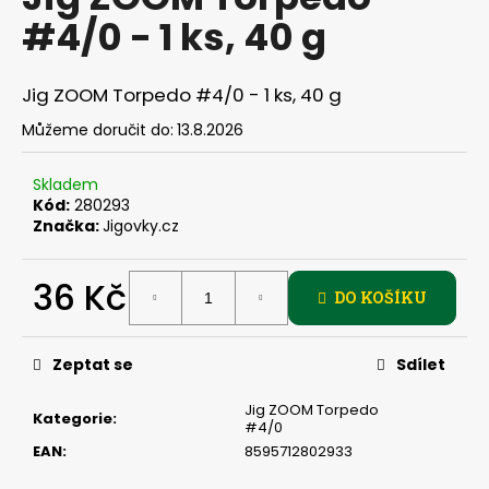
je
a
#4/0 - 1 ks, 40 g
0,0
z
j
5
í
hvězdiček.
Jig ZOOM Torpedo #4/0 - 1 ks, 40 g
t
Můžeme doručit do:
13.8.2026
?
Skladem
Kód:
280293
Značka:
Jigovky.cz
HLEDAT
36 Kč
DO KOŠÍKU
Měrná
D
cena:
Zeptat se
Sdílet
o
p
Jig ZOOM Torpedo
o
Kategorie
:
#4/0
r
EAN
:
8595712802933
u