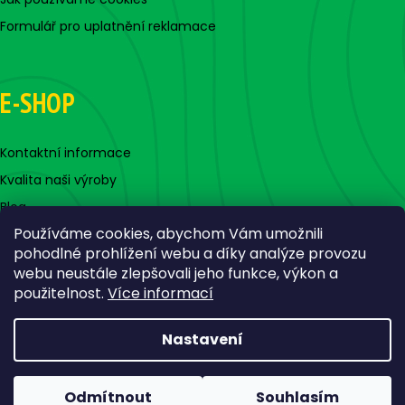
Formulář pro uplatnění reklamace
E-SHOP
Kontaktní informace
Kvalita naši výroby
Blog
Používáme cookies, abychom Vám umožnili
pohodlné prohlížení webu a díky analýze provozu
webu neustále zlepšovali jeho funkce, výkon a
použitelnost.
Více informací
Nastavení
Vytvořil Shoptet
Copyright 2026
Jigovky.cz
. Všechna práva vyhrazena.
Odmítnout
Souhlasím
Upravit nastavení cookies