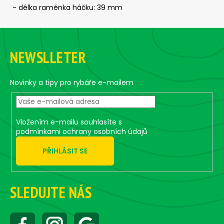
č
- délka raménka háčku: 39 mm
u
j
Z
e
á
m
NEWSLLETER
e
p
a
t
Novinky a tipy pro rybáře e-mailem
ČEBURAŠKA
STANDUP
í
-
5
KS,
Vložením e-mailu souhlasíte s
25
podmínkami ochrany osobních údajů
G
79
PŘIHLÁSIT SE
Kč
SLEDUJTE NÁS