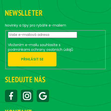
Z
l
á
á
NEWSLLETER
d
p
a
a
c
t
Novinky a tipy pro rybáře e-mailem
í
í
p
r
v
Vložením e-mailu souhlasíte s
k
podmínkami ochrany osobních údajů
y
PŘIHLÁSIT SE
v
ý
p
i
SLEDUJTE NÁS
s
u