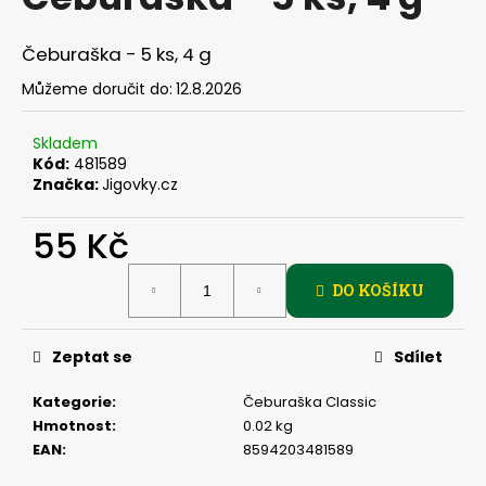
je
a
0,0
z
j
Čeburaška - 5 ks, 4 g
5
í
hvězdiček.
Můžeme doručit do:
12.8.2026
t
?
Skladem
Kód:
481589
Značka:
Jigovky.cz
55 Kč
HLEDAT
Měrná
DO KOŠÍKU
cena:
D
Zeptat se
Sdílet
o
p
Kategorie
:
Čeburaška Classic
o
Hmotnost
:
0.02 kg
r
EAN
:
8594203481589
u