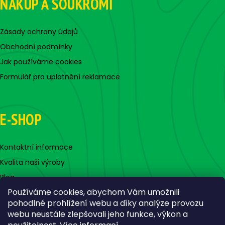
NÁKUP A SOUKROMÍ
Zásady ochrany údajů
Obchodní podmínky
Jak používáme cookies
Formulář pro uplatnění reklamace
E-SHOP
Kontaktní informace
Kvalita naši výroby
Blog
Používáme cookies, abychom Vám umožnili
pohodlné prohlížení webu a díky analýze provozu
webu neustále zlepšovali jeho funkce, výkon a