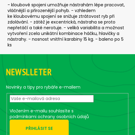
č
- kloubové spojeni umožňuje nástrahám lépe pracovat,
u
vláčnější a přirozenější pohyb. - vzhledem
j
ke kloubovému spojení se snižuje ztrátovost ryb při
e
zdolávání. - zátěž je excentrická, nástraha se proto
m
nepřetáčí a také nerotuje. - veliká variabilita a možnost
e
vytvoření zcela unikátní kombinace háčku, hlavičky a
nástrahy. - nosnost vnitřní karabiny 15 kg. - baleno po 5
ks
ČIHÁTKO
Z
NA
ŠŇŮRCE
á
-
NEWSLLETER
p
38
MM
a
40
t
Novinky a tipy pro rybáře e-mailem
Kč
í
Vložením e-mailu souhlasíte s
podmínkami ochrany osobních údajů
PŘIHLÁSIT SE