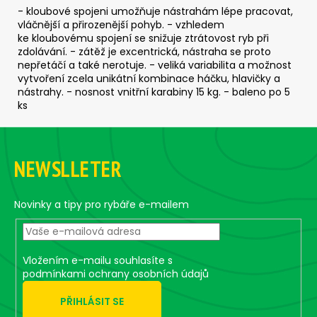
č
- kloubové spojeni umožňuje nástrahám lépe pracovat,
u
vláčnější a přirozenější pohyb. - vzhledem
j
ke kloubovému spojení se snižuje ztrátovost ryb při
e
zdolávání. - zátěž je excentrická, nástraha se proto
m
nepřetáčí a také nerotuje. - veliká variabilita a možnost
e
vytvoření zcela unikátní kombinace háčku, hlavičky a
nástrahy. - nosnost vnitřní karabiny 15 kg. - baleno po 5
ks
JIG
Z
-
JIGEXTRA
á
STANDUP
NEWSLLETER
p
DRÁTEK
#5/0
a
-
t
5
Novinky a tipy pro rybáře e-mailem
KS,
í
10
G
139
Vložením e-mailu souhlasíte s
Kč
podmínkami ochrany osobních údajů
PŘIHLÁSIT SE