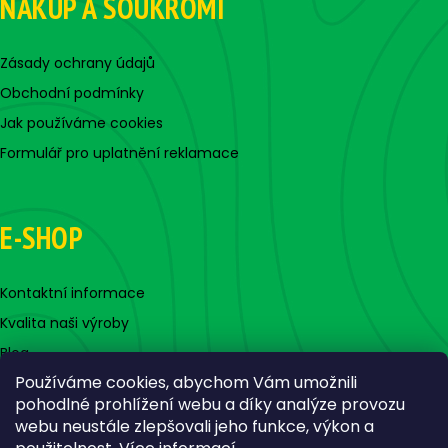
NÁKUP A SOUKROMÍ
Zásady ochrany údajů
Obchodní podmínky
Jak používáme cookies
Formulář pro uplatnění reklamace
E-SHOP
Kontaktní informace
Kvalita naši výroby
Blog
Používáme cookies, abychom Vám umožnili
pohodlné prohlížení webu a díky analýze provozu
webu neustále zlepšovali jeho funkce, výkon a