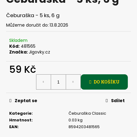
je
a
0,0
z
j
Čeburaška - 5 ks, 6 g
5
í
hvězdiček.
Můžeme doručit do:
13.8.2026
t
?
Skladem
Kód:
481565
Značka:
Jigovky.cz
59 Kč
HLEDAT
Měrná
DO KOŠÍKU
cena:
D
Zeptat se
Sdílet
o
p
Kategorie
:
Čeburaška Classic
o
Hmotnost
:
0.03 kg
r
EAN
:
8594203481565
u