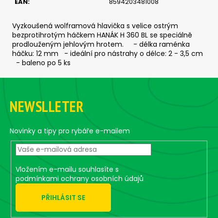
č
EAN
:
8594203481008
u
j
Vyzkoušená wolframová hlavička s velice ostrým
e
bezprotihrotým háčkem HANÁK H 360 BL se speciálně
m
prodlouženým jehlovým hrotem. - délka raménka
e
háčku: 12 mm - ideální pro nástrahy o délce: 2 - 3,5 cm
- baleno po 5 ks
Z
SICKLE
#6
á
-
NEWSLLETER
p
5
KS,
a
4
t
Novinky a tipy pro rybáře e-mailem
G
í
69
Kč
Vložením e-mailu souhlasíte s
podmínkami ochrany osobních údajů
PŘIHLÁSIT SE