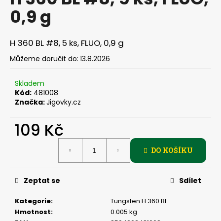
je
a
0,9 g
0,0
z
j
5
í
hvězdiček.
H 360 BL #8, 5 ks, FLUO, 0,9 g
t
Můžeme doručit do:
13.8.2026
?
Skladem
Kód:
481008
Značka:
Jigovky.cz
HLEDAT
109 Kč
Měrná
DO KOŠÍKU
cena:
D
o
p
Zeptat se
Sdílet
o
r
Kategorie
:
Tungsten H 360 BL
u
Hmotnost
:
0.005 kg