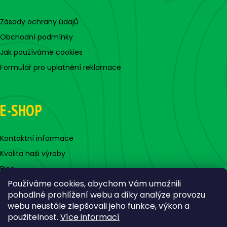
Zásady ochrany údajů
Obchodní podmínky
Jak používáme cookies
Formulář pro uplatnění reklamace
E-SHOP
Kontaktní informace
Kvalita naši výroby
Blog
Používáme cookies, abychom Vám umožnili
pohodlné prohlížení webu a díky analýze provozu
webu neustále zlepšovali jeho funkce, výkon a
použitelnost.
Více informací