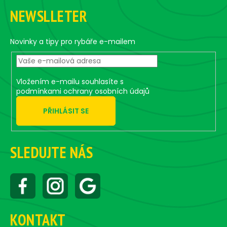
á
á
NEWSLLETER
d
p
a
a
c
t
Novinky a tipy pro rybáře e-mailem
í
í
p
r
v
Vložením e-mailu souhlasíte s
k
podmínkami ochrany osobních údajů
y
PŘIHLÁSIT SE
v
ý
p
i
SLEDUJTE NÁS
s
u
KONTAKT