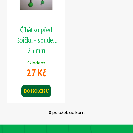
Čihátko před
špičku - soudek
25 mm
Skladem
27 Kč
DO KOŠÍKU
3
položek celkem
O
v
Z
l