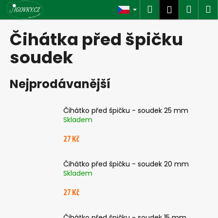
K
Přejít
Hledat
Náku
M
Přihlášen
na
o
obsah
Zpět
Zpět
košík
š
Čihátka před špičku
í
C
soudek
k
o
p
Nejprodávanější
o
t
Čihátko před špičku - soudek 25 mm
ř
Skladem
e
27 Kč
b
u
j
Čihátko před špičku - soudek 20 mm
Skladem
e
t
27 Kč
e
n
Čihátko před špičku - soudek 15 mm