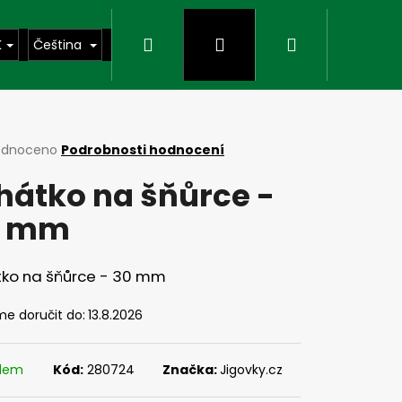
Hledat
Přihlášení
Nákupní
K
Čeština
košík
rné
odnoceno
Podrobnosti hodnocení
cení
hátko na šňůrce -
ktu
0 mm
ček.
tko na šňůrce - 30 mm
e doručit do:
13.8.2026
Následující
adem
Kód:
280724
Značka:
Jigovky.cz