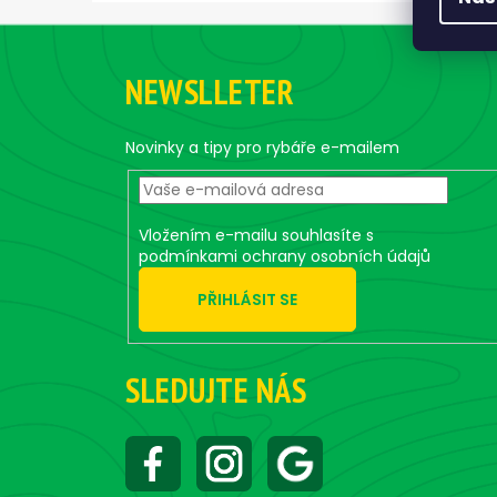
Z
á
NEWSLLETER
p
a
t
Novinky a tipy pro rybáře e-mailem
í
Vložením e-mailu souhlasíte s
podmínkami ochrany osobních údajů
PŘIHLÁSIT SE
SLEDUJTE NÁS