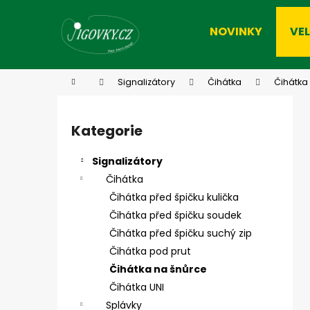
K
Přejít
na
o
NOVINKY
VE
obsah
Zpět
Zpět
š
do
do
í
k
obchodu
obchodu
Domů
Signalizátory
Čihátka
Čihátka
P
o
Kategorie
Přeskočit
s
kategorie
t
Signalizátory
r
Čihátka
a
Čihátka před špičku kulička
n
Čihátka před špičku soudek
n
Čihátka před špičku suchý zip
í
Čihátka pod prut
p
Čihátka na šnůrce
a
Čihátka UNI
n
Splávky