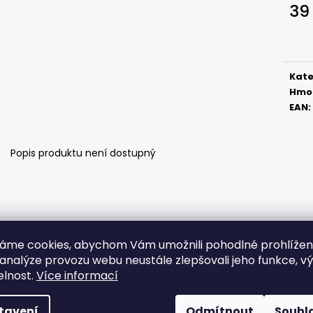
ČIHÁTKO POD PRUT - 20 MM
ČIHÁTKO PŘED Š
39
27 Kč
31 Kč
Měr
cena
Kate
Hmo
EAN
:
Popis produktu není dostupný
áme cookies, abychom Vám umožnili pohodlné prohlíže
 analýze provozu webu neustále zlepšovali jeho funkce, v
elnost.
Více informací
tavení
Odmítnout
Souhl