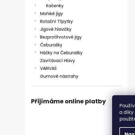
ČIHÁTKO POD PRUT - 30 MM
e
Kačenky
31 Kč
l
Mořské jigy
Rotační Třpytky
Jigové hlavičky
Bezprotihrotové jigy
Čeburašky
Háčky na Čeburašky
Zavrtávací Hlavy
VARIVAS
Gumové nástrahy
Přijímáme online platby
Použív
a díky
použit
Nas