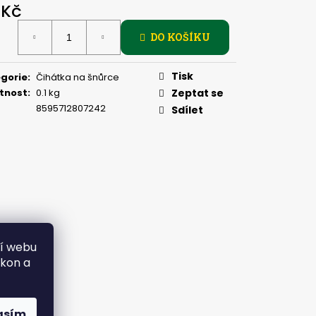
PIČKU - KULIČKA 30 MM
 Kč
ná
DO KOŠÍKU
:
Tisk
gorie
:
Čihátka na šnůrce
tnost
:
0.1 kg
Zeptat se
8595712807242
Sdílet
ní webu
ýkon a
asím