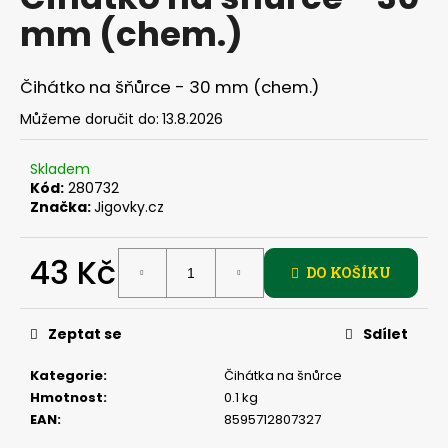
je
a
mm (chem.)
0,0
z
j
5
í
hvězdiček.
Čihátko na šňůrce - 30 mm (chem.)
t
Můžeme doručit do:
13.8.2026
?
Skladem
Kód:
280732
Značka:
Jigovky.cz
HLEDAT
43 Kč
DO KOŠÍKU
Měrná
D
cena:
Zeptat se
Sdílet
o
p
Kategorie
:
Čihátka na šnůrce
o
Hmotnost
:
0.1 kg
r
EAN
:
8595712807327
u