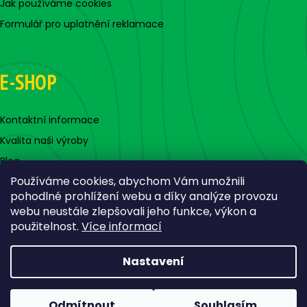
Jak používáme cookies
Formulář pro uplatnění reklamace
E-SHOP
Kontaktní informace
Kvalita naši výroby
Blog
Používáme cookies, abychom Vám umožnili
pohodlné prohlížení webu a díky analýze provozu
webu neustále zlepšovali jeho funkce, výkon a
použitelnost.
Více informací
Nastavení
Vytvořil Shoptet
Copyright 2026
Jigovky.cz
. Všechna práva vyhrazena.
Odmítnout
Souhlasím
Upravit nastavení cookies