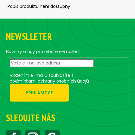
č
Popis produktu není dostupný
u
j
e
Z
m
á
e
NEWSLLETER
p
a
t
ČEBURAŠKA
Novinky a tipy pro rybáře e-mailem
STANDUP
í
-
5
KS,
Vložením e-mailu souhlasíte s
7
podmínkami ochrany osobních údajů
G
55
PŘIHLÁSIT SE
Kč
SLEDUJTE NÁS