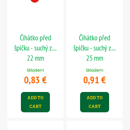
Čihátko před
Čihátko před
špičku - suchý zip
špičku - suchý zip
22 mm
25 mm
Skladem
Skladem
0,83 €
0,91 €
ADD TO
ADD TO
CART
CART