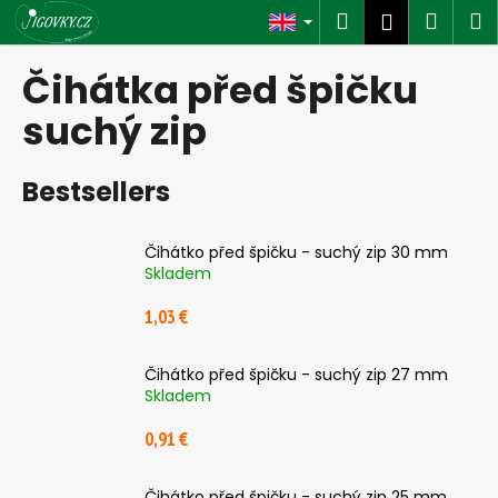
C
Skip
Search
Shop
M
Login
to
a
content
Back
Back
cart
r
Čihátka před špičku
t
W
suchý zip
h
a
Bestsellers
t
a
Čihátko před špičku - suchý zip 30 mm
r
Skladem
e
1,03 €
y
o
u
Čihátko před špičku - suchý zip 27 mm
Skladem
l
o
0,91 €
o
k
Čihátko před špičku - suchý zip 25 mm