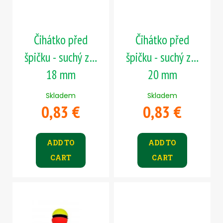
f
g
c
p
o
r
m
m
Čihátko před
Čihátko před
o
e
d
špičku - suchý zip
špičku - suchý zip
n
u
d
18 mm
20 mm
c
t
Skladem
Skladem
JIG
s
0,83 €
0,83 €
STRONG
#8/0
-
3
KS,
ADD TO
ADD TO
30
CART
CART
G
4,09
€