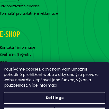
Jak používáme cookies
Formulář pro uplatnění reklamace
E-SHOP
Kontaktní informace
Kvalita naši výroby
Blog
Používáme cookies, abychom Vám umožnili
pohodlné prohlížení webu a díky analýze provozu
webu neustále zlepšovali jeho funkce, výkon a
použitelnost.
Více informací
Settings
Created by Shoptet
Copyright 2026
Jigovky.cz
. All rights reserved.
Edit cookie