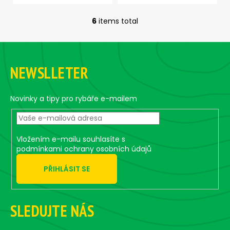
6
items total
L
i
F
s
o
t
NEWSLLETER
i
o
n
t
g
e
Novinky a tipy pro rybáře e-mailem
c
r
o
n
t
Vložením e-mailu souhlasíte s
r
podmínkami ochrany osobních údajů
o
PŘIHLÁSIT SE
l
s
SLEDUJTE NÁS