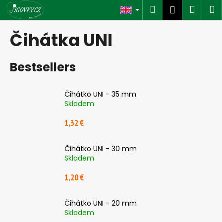
C
Skip
Search
Shop
M
Login
to
a
content
Back
Back
cart
r
Čihátka UNI
t
W
Bestsellers
h
a
t
Čihátko UNI - 35 mm
a
Skladem
r
1,32 €
e
y
Čihátko UNI - 30 mm
o
Skladem
u
1,20 €
l
o
Čihátko UNI - 20 mm
o
Skladem
k