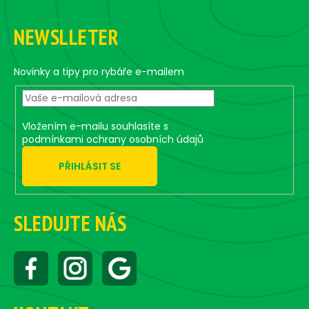
F
s
o
t
NEWSLLETER
i
o
n
t
g
e
Novinky a tipy pro rybáře e-mailem
c
r
o
n
t
Vložením e-mailu souhlasíte s
r
podmínkami ochrany osobních údajů
o
PŘIHLÁSIT SE
l
s
SLEDUJTE NÁS