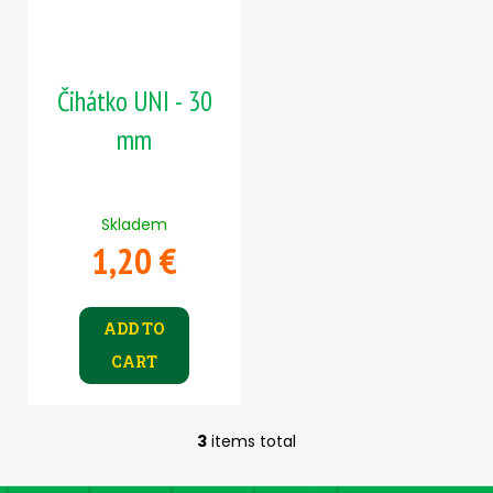
Čihátko UNI - 30
mm
Skladem
1,20 €
ADD TO
CART
3
items total
L
i