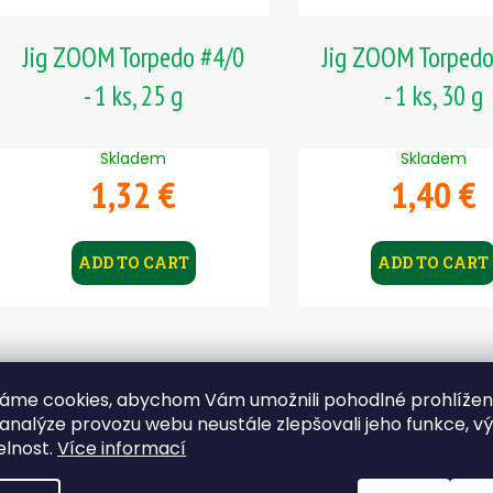
i
o
n
d
Jig ZOOM Torpedo #4/0
Jig ZOOM Torpedo
g
u
- 1 ks, 25 g
- 1 ks, 30 g
c
t
Skladem
Skladem
s
1,32 €
1,40 €
ADD TO CART
ADD TO CART
áme cookies, abychom Vám umožnili pohodlné prohlíže
 analýze provozu webu neustále zlepšovali jeho funkce, v
elnost.
Více informací