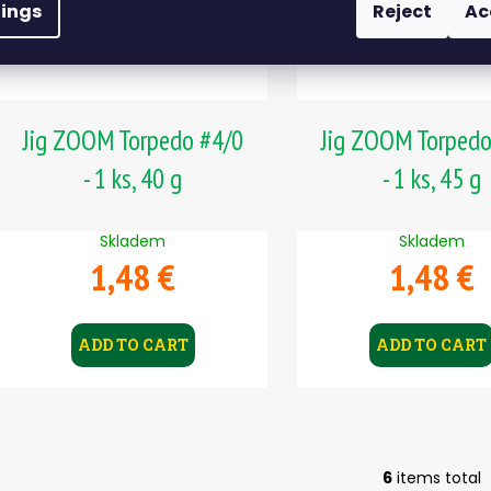
tings
Reject
Ac
Jig ZOOM Torpedo #4/0
Jig ZOOM Torpedo
- 1 ks, 40 g
- 1 ks, 45 g
Skladem
Skladem
1,48 €
1,48 €
ADD TO CART
ADD TO CART
6
items total
L