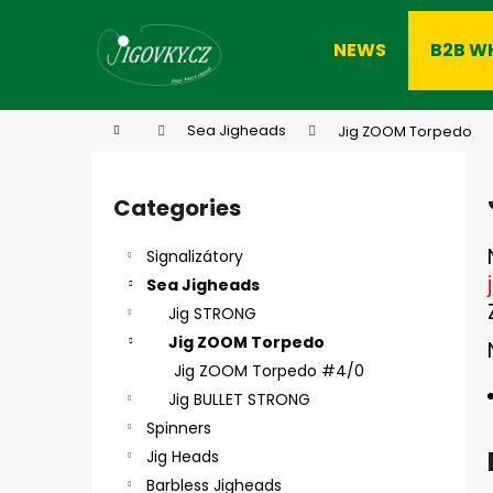
C
Skip
to
a
NEWS
B2B W
content
Back
Back
r
shopping
shopping
t
W
Home
Sea Jigheads
Jig ZOOM Torpedo
S
i
Categories
Skip
d
categories
e
Signalizátory
b
Sea Jigheads
a
Jig STRONG
r
Jig ZOOM Torpedo
Jig ZOOM Torpedo #4/0
Jig BULLET STRONG
Spinners
Jig Heads
Barbless Jigheads