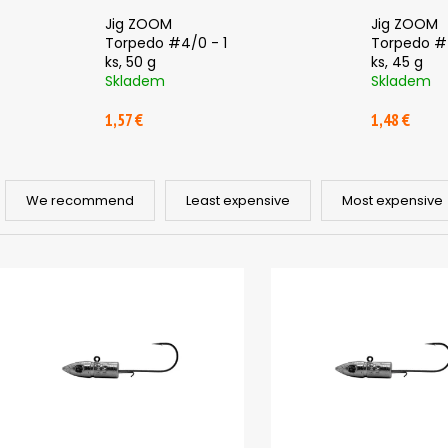
SICKLE #6 - 5 KS, 3 G
SICKLE #6 - 5 KS
Jig ZOOM
Jig ZOOM
2,85 €
2,85 €
Torpedo #4/0 - 1
Torpedo #4
ks, 50 g
ks, 45 g
Skladem
Skladem
1,57 €
1,48 €
P
r
We recommend
Least expensive
Most expensive
o
d
L
u
i
c
s
t
t
s
o
o
f
r
p
t
r