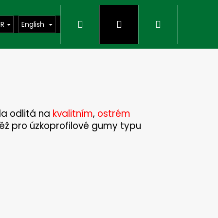
Search
Login
Shopping
UR
English
cart
da odlitá na
kvalitním
,
ostrém
ěž pro úzkoprofilové gumy typu
Next