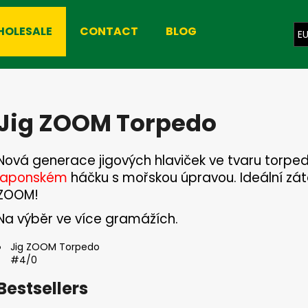
HOLESALE
CONTACT
BLOG
E
hat are you looking for?
Jig ZOOM Torpedo
SEARCH
Nová generace jigových hlaviček ve tvaru torpe
japonském
háčku s mořskou úpravou. Ideální zát
We recommend
ZOOM!
Na výběr ve více gramážích.
Jig ZOOM Torpedo
#4/0
Bestsellers