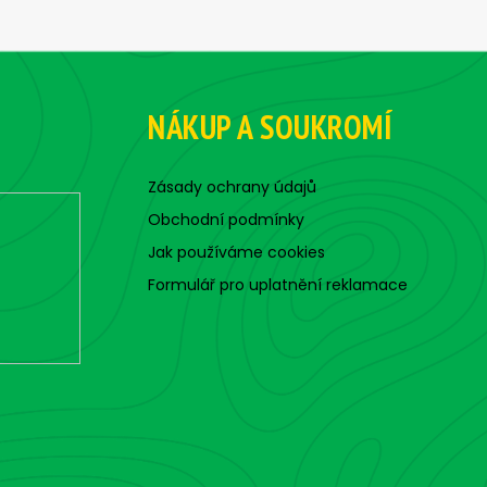
i
s
t
i
n
NÁKUP A SOUKROMÍ
g
c
o
Zásady ochrany údajů
n
Obchodní podmínky
t
Jak používáme cookies
r
o
Formulář pro uplatnění reklamace
l
s