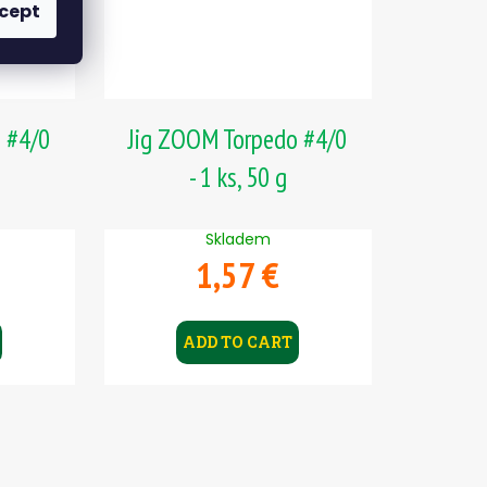
cept
 #4/0
Jig ZOOM Torpedo #4/0
- 1 ks, 50 g
Skladem
1,57 €
ADD TO CART