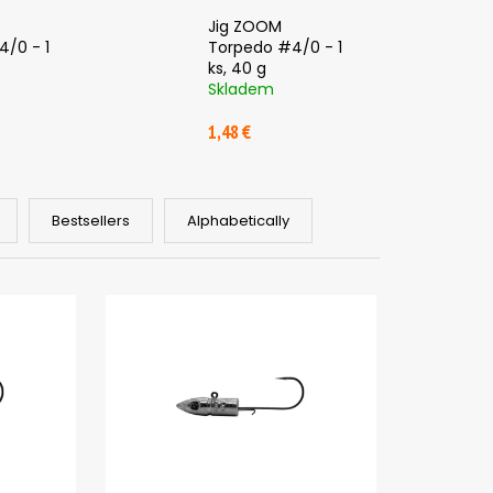
, 2 G
Jig ZOOM
/0 - 1
Torpedo #4/0 - 1
ks, 40 g
Skladem
1,48 €
Bestsellers
Alphabetically