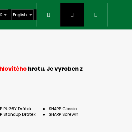
Search
Login
Shopping
UR
English
cart
ehlovitého
hrotu. Je vyroben z
P RUGBY Drátek
SHARP Classic
Next
P StandUp Drátek
SHARP ScrewIn