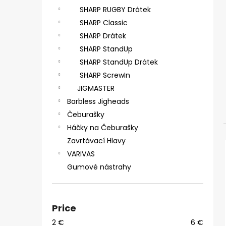
ČIHÁTKO POD PRUT - 30 MM
SHARP RUGBY Drátek
1,28 €
SHARP Classic
SHARP Drátek
SHARP StandUp
SHARP StandUp Drátek
SHARP ScrewIn
JIGMASTER
Barbless Jigheads
Čeburašky
Háčky na Čeburašky
Zavrtávací Hlavy
VARIVAS
Gumové nástrahy
Price
2
€
6
€