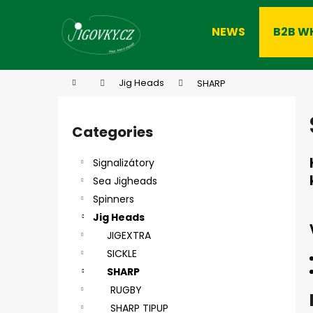
C
Skip
to
a
NEWS
B2B W
content
Back
Back
r
shopping
shopping
t
W
Home
Jig Heads
SHARP
S
i
Categories
Skip
d
categories
e
Signalizátory
b
Sea Jigheads
a
Spinners
r
Jig Heads
JIGEXTRA
SICKLE
SHARP
RUGBY
SHARP TIPUP