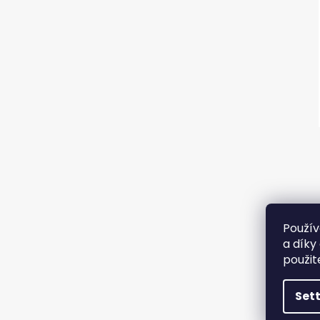
Použív
a díky
použit
Set