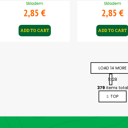
Skladem
Skladem
2,85 €
2,85 €
ADD TO CART
ADD TO CART
LOAD 14 MORE
P
1
28
a
L
g
379
items total
i
i
TOP
s
n
a
t
t
i
i
n
o
g
n