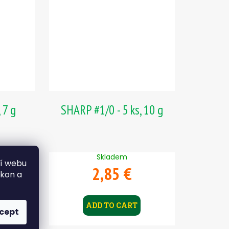
 7 g
SHARP #1/0 - 5 ks, 10 g
Skladem
ní webu
2,85 €
ýkon a
ADD TO CART
cept