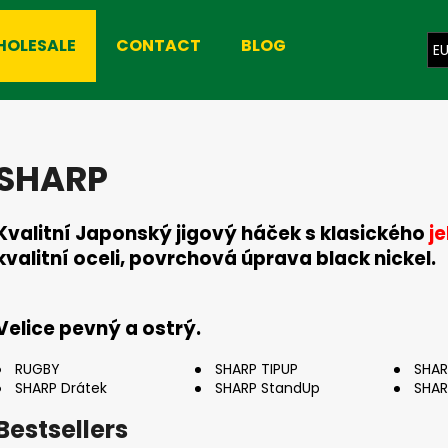
HOLESALE
CONTACT
BLOG
E
hat are you looking for?
SHARP
SEARCH
Kvalitní Japonský jigový háček s klasického
j
kvalitní oceli, povrchová úprava black nickel.
We recommend
Velice pevný a ostrý.
RUGBY
SHARP TIPUP
SHAR
SHARP Drátek
SHARP StandUp
SHAR
Bestsellers