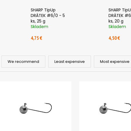
ČIHÁTKO POD PRUT - 20 MM
ČIHÁTKO PŘED Š
1,12 €
1,28 €
SHARP TipUp
SHARP Tip
DRÁTEK #6/0 - 5
DRÁTEK #6
ks, 25 g
ks, 20 g
Skladem
Skladem
4,75 €
4,50 €
P
r
We recommend
Least expensive
Most expensive
o
d
L
u
i
c
s
t
t
s
o
o
f
r
p
t