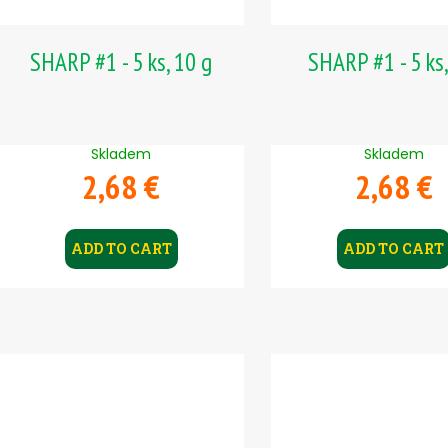
r
i
o
n
d
SHARP #1 - 5 ks, 10 g
SHARP #1 - 5 ks,
g
u
c
t
Skladem
Skladem
s
2,68 €
2,68 €
ADD TO CART
ADD TO CART