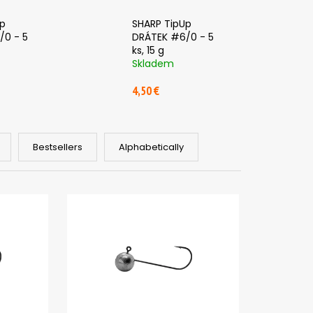
PIČKU - KULIČKA 30 MM
Up
SHARP TipUp
/0 - 5
DRÁTEK #6/0 - 5
ks, 15 g
Skladem
4,50 €
Bestsellers
Alphabetically