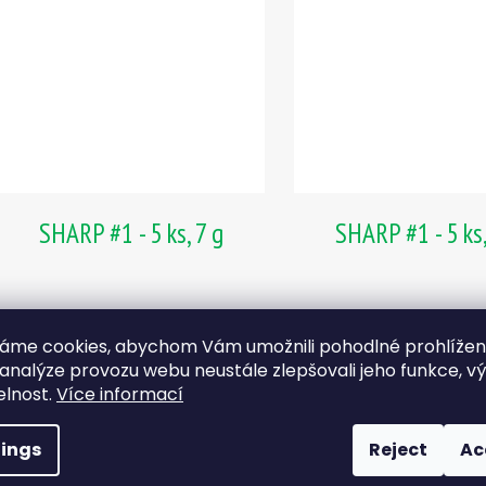
SHARP #1 - 5 ks, 7 g
SHARP #1 - 5 ks,
Skladem
Skladem
áme cookies, abychom Vám umožnili pohodlné prohlíže
2,68 €
2,68 €
 analýze provozu webu neustále zlepšovali jeho funkce, v
elnost.
Více informací
ADD TO CART
ADD TO CART
tings
Reject
Ac