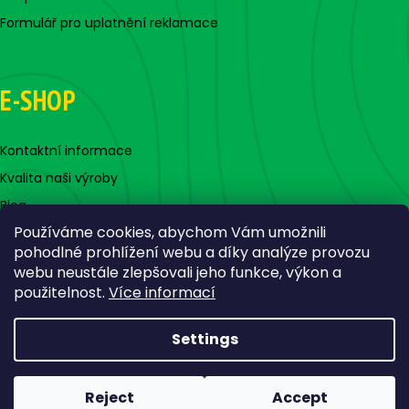
Formulář pro uplatnění reklamace
E-SHOP
Kontaktní informace
Kvalita naši výroby
Blog
Používáme cookies, abychom Vám umožnili
pohodlné prohlížení webu a díky analýze provozu
webu neustále zlepšovali jeho funkce, výkon a
použitelnost.
Více informací
Settings
Created by Shoptet
Copyright 2026
Jigovky.cz
. All rights reserved.
Edit cookie
Reject
Accept
settings