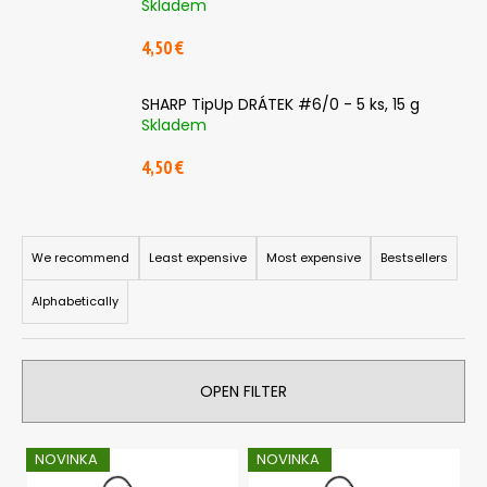
Skladem
i
4,50 €
n
g
SHARP TipUp DRÁTEK #6/0 - 5 ks, 15 g
f
Skladem
o
r
4,50 €
?
P
r
We recommend
Least expensive
Most expensive
Bestsellers
o
Alphabetically
SEARCH
d
u
c
OPEN FILTER
t
W
e
s
r
L
o
NOVINKA
NOVINKA
e
i