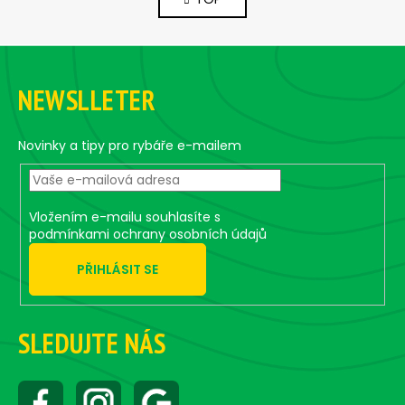
s
n
a
t
t
i
F
i
n
o
o
g
n
NEWSLLETER
o
c
o
t
n
e
Novinky a tipy pro rybáře e-mailem
t
r
r
o
Vložením e-mailu souhlasíte s
l
podmínkami ochrany osobních údajů
s
PŘIHLÁSIT SE
SLEDUJTE NÁS