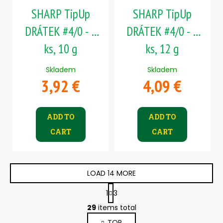
SHARP TipUp
SHARP TipUp
DRÁTEK #4/0 - 5
DRÁTEK #4/0 - 5
ks, 10 g
ks, 12 g
Skladem
Skladem
3,92 €
4,09 €
ADD TO
ADD TO
CART
CART
LOAD 14 MORE
P
1
3
a
L
g
29
items total
i
i
TOP