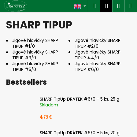
C
Skip
Search
Shop
M
Login
to
a
content
Back
Back
cart
r
SHARP TIPUP
t
W
h
Jigové hlavičky SHARP
Jigové hlavičky SHARP
TIPUP #1/0
TIPUP #2/0
a
Jigové hlavičky SHARP
Jigové hlavičky SHARP
t
TIPUP #3/0
TIPUP #4/0
a
Jigové hlavičky SHARP
Jigové hlavičky SHARP
TIPUP #5/0
TIPUP #6/0
r
e
Bestsellers
y
o
SHARP TipUp DRÁTEK #6/0 - 5 ks, 25 g
u
Skladem
l
4,75 €
o
o
SHARP TipUp DRÁTEK #6/0 - 5 ks, 20 g
k