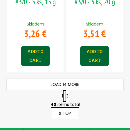
#3/0 - 5 ks, 15 g
#3/0 - 5 ks, 20 g
Skladem
Skladem
3,26 €
3,51 €
ADD TO
ADD TO
CART
CART
LOAD 14 MORE
P
1
3
a
L
g
40
items total
i
i
TOP
s
n
a
t
t
i