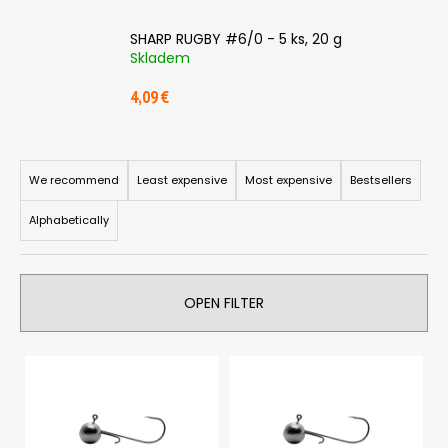
i
SHARP RUGBY #6/0 - 5 ks, 20 g
n
Skladem
g
4,09 €
f
o
r
P
?
r
We recommend
Least expensive
Most expensive
Bestsellers
o
Alphabetically
d
u
c
SEARCH
OPEN FILTER
t
s
L
o
W
i
r
e
s
r
t
e
t
i