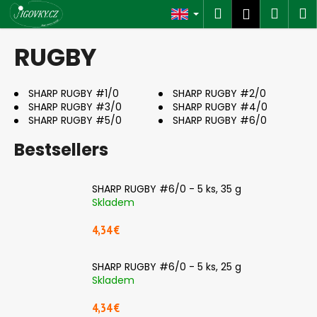
C
Skip
Search
Shop
M
Login
to
a
content
Back
Back
cart
r
RUGBY
t
W
h
SHARP RUGBY #1/0
SHARP RUGBY #2/0
SHARP RUGBY #3/0
SHARP RUGBY #4/0
a
SHARP RUGBY #5/0
SHARP RUGBY #6/0
t
Bestsellers
a
r
e
SHARP RUGBY #6/0 - 5 ks, 35 g
y
Skladem
o
4,34 €
u
l
SHARP RUGBY #6/0 - 5 ks, 25 g
o
Skladem
o
4,34 €
k