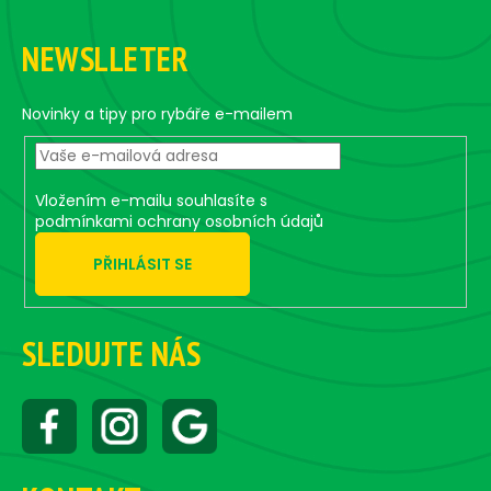
F
i
n
o
o
g
n
NEWSLLETER
o
c
o
t
n
e
Novinky a tipy pro rybáře e-mailem
t
r
r
o
Vložením e-mailu souhlasíte s
l
podmínkami ochrany osobních údajů
s
PŘIHLÁSIT SE
SLEDUJTE NÁS