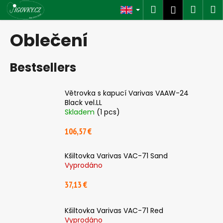
C
Skip
Search
Shop
M
Login
to
a
content
Back
Back
cart
r
Oblečení
t
W
Bestsellers
h
a
t
Větrovka s kapucí Varivas VAAW-24
Black vel.LL
a
Skladem
(1 pcs)
r
e
106,57 €
y
o
Kšiltovka Varivas VAC-71 Sand
Vyprodáno
u
l
37,13 €
o
o
Kšiltovka Varivas VAC-71 Red
k
Vyprodáno