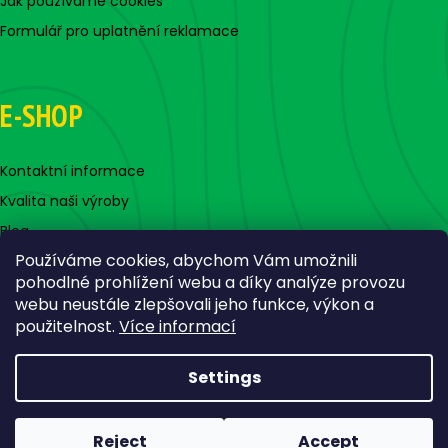
Jak používáme cookies
Formulář pro uplatnění reklamace
E-SHOP
Kontaktní informace
Kvalita naši výroby
Blog
Používáme cookies, abychom Vám umožnili
pohodlné prohlížení webu a díky analýze provozu
webu neustále zlepšovali jeho funkce, výkon a
použitelnost.
Více informací
Settings
Created by Shoptet
Copyright 2026
Jigovky.cz
. All rights reserved.
Edit cookie
Reject
Accept
settings