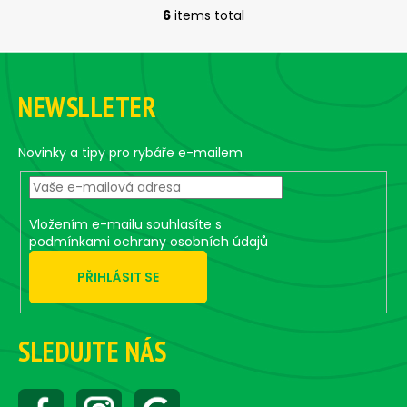
6
items total
L
i
F
s
o
t
NEWSLLETER
i
o
n
t
g
e
Novinky a tipy pro rybáře e-mailem
c
r
o
n
t
Vložením e-mailu souhlasíte s
r
podmínkami ochrany osobních údajů
o
PŘIHLÁSIT SE
l
s
SLEDUJTE NÁS