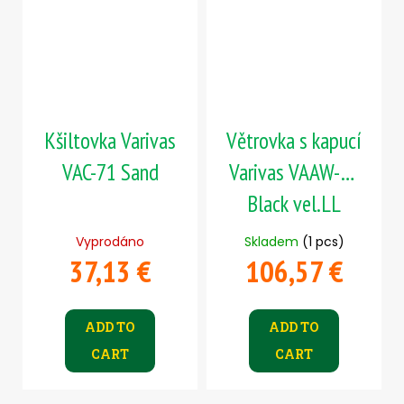
Kšiltovka Varivas
Větrovka s kapucí
VAC-71 Sand
Varivas VAAW-24
Black vel.LL
Vyprodáno
Skladem
(1 pcs)
37,13 €
106,57 €
ADD TO
ADD TO
CART
CART