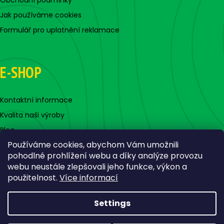
Obchodní podmínky
Jak používáme cookies
Formulář pro uplatnění reklamace
E-SHOP
Kontaktní informace
Kvalita naši výroby
Blog
Používáme cookies, abychom Vám umožnili
pohodlné prohlížení webu a díky analýze provozu
webu neustále zlepšovali jeho funkce, výkon a
použitelnost.
Více informací
Settings
Created by Shoptet