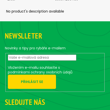
c
o
No product's description available
m
m
F
e
o
n
NEWSLLETER
d
o
t
e
Novinky a tipy pro rybáře e-mailem
ČEBURAŠKA
STANDUP
r
-
5
KS,
Vložením e-mailu souhlasíte s
7
podmínkami ochrany osobních údajů
G
2,27
PŘIHLÁSIT SE
€
SLEDUJTE NÁS