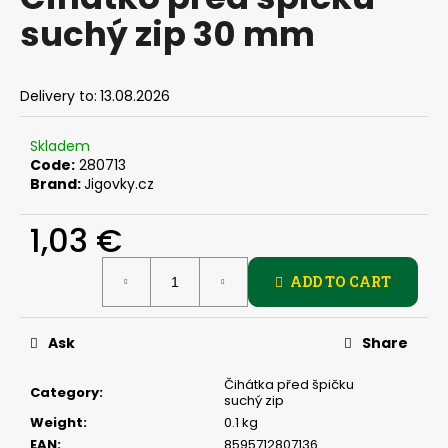
rating
i
suchý zip 30 mm
is
0,0
n
out
g
of
Delivery to:
13.08.2026
f
5
stars.
o
Skladem
r
Code:
280713
?
Brand:
Jigovky.cz
1,03 €
Measure
ADD TO CART
price:
SEARCH
Ask
Share
W
Čihátka před špičku
e
Category
:
suchý zip
r
Weight
:
0.1 kg
e
EAN
:
8595712807136