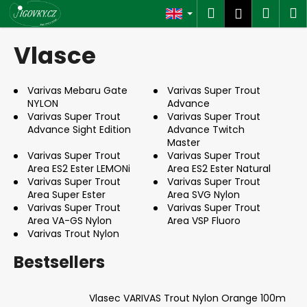
C
Skip
Search
Shop
M
Login
to
a
content
Back
Back
cart
r
Vlasce
t
W
h
Varivas Mebaru Gate
Varivas Super Trout
NYLON
Advance
a
Varivas Super Trout
Varivas Super Trout
t
Advance Sight Edition
Advance Twitch
a
Master
Varivas Super Trout
Varivas Super Trout
r
Area ES2 Ester LEMONi
Area ES2 Ester Natural
e
Varivas Super Trout
Varivas Super Trout
Area Super Ester
Area SVG Nylon
y
Varivas Super Trout
Varivas Super Trout
o
Area VA-GS Nylon
Area VSP Fluoro
u
Varivas Trout Nylon
l
Bestsellers
o
o
Vlasec VARIVAS Trout Nylon Orange 100m
k