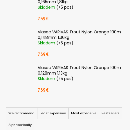
0,165mm 1,81kg
i
Skladem
(>5 pcs)
n
7,39 €
g
f
Vlasec VARIVAS Trout Nylon Orange 100m
o
0,148mm 1,36kg
Skladem
(>5 pcs)
r
?
7,39 €
Vlasec VARIVAS Trout Nylon Orange 100m
0,128mm 1,13kg
Skladem
(>5 pcs)
SEARCH
7,39 €
P
W
r
e
We recommend
Least expensive
Most expensive
Bestsellers
r
o
Alphabetically
e
d