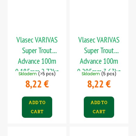
Vlasec VARIVAS
Vlasec VARIVAS
Super Trout
Super Trout
Advance 100m
Advance 100m
0,185mm 2,72kg
0,205mm 3,63kg
Skladem
(>5 pcs)
Skladem
(5 pcs)
8,22 €
8,22 €
ADD TO
ADD TO
CART
CART