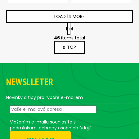
LOAD 14 MORE
P
1
4
a
L
g
46
items total
i
i
TOP
s
n
a
t
t
i
F
i
n
o
o
g
n
NEWSLLETER
o
c
o
t
n
e
Novinky a tipy pro rybáře e-mailem
t
r
r
o
Vložením e-mailu souhlasíte s
l
podmínkami ochrany osobních údajů
s