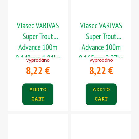
Vlasec VARIVAS
Vlasec VARIVAS
Super Trout
Super Trout
Advance 100m
Advance 100m
0,148mm 1,81kg
0,165mm 2,27kg
Vyprodáno
Vyprodáno
8,22 €
8,22 €
ADD TO
ADD TO
CART
CART