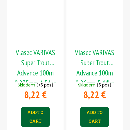
Vlasec VARIVAS
Vlasec VARIVAS
Super Trout
Super Trout
Advance 100m
Advance 100m
0,235mm 4,54kg
0,26mm 5,44kg
Skladem
(>5 pcs)
Skladem
(5 pcs)
8,22 €
8,22 €
ADD TO
ADD TO
CART
CART