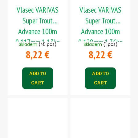
Vlasec VARIVAS
Vlasec VARIVAS
Super Trout
Super Trout
Advance 100m
Advance 100m
0,117mm 1,13kg
0,128mm 1,36kg
Skladem
(>5 pcs)
Skladem
(1 pcs)
8,22 €
8,22 €
ADD TO
ADD TO
CART
CART