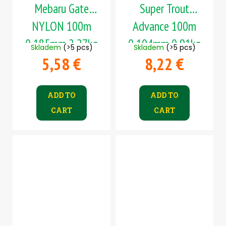
Mebaru Gate
Super Trout
NYLON 100m
Advance 100m
0,185mm 2,27kg
0,104mm 0,91kg
Skladem
(>5 pcs)
Skladem
(>5 pcs)
5,58 €
8,22 €
ADD TO
ADD TO
CART
CART