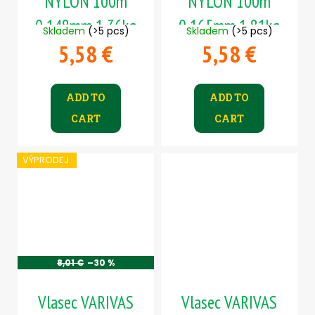
NYLON 100m
NYLON 100m
0,148mm 1,36kg
0,165mm 1,81kg
Skladem
(>5 pcs)
Skladem
(>5 pcs)
5,58 €
5,58 €
ADD TO
ADD TO
CART
CART
VÝPRODEJ
8,01 €
–30 %
Vlasec VARIVAS
Vlasec VARIVAS