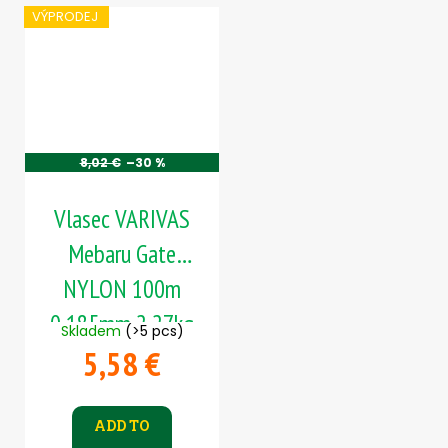
VÝPRODEJ
8,02 €
–30 %
Vlasec VARIVAS
Mebaru Gate
NYLON 100m
0,185mm 2,27kg
Skladem
(>5 pcs)
5,58 €
ADD TO