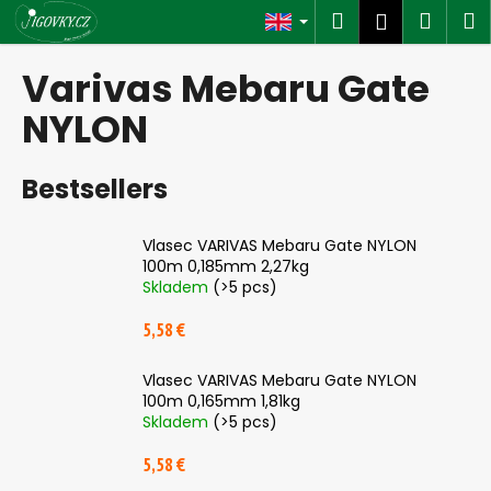
C
Skip
Search
Shop
M
Login
to
a
content
Back
Back
cart
r
Varivas Mebaru Gate
t
W
NYLON
h
a
Bestsellers
t
a
Vlasec VARIVAS Mebaru Gate NYLON
r
100m 0,185mm 2,27kg
e
Skladem
(>5 pcs)
y
5,58 €
o
u
Vlasec VARIVAS Mebaru Gate NYLON
l
100m 0,165mm 1,81kg
Skladem
(>5 pcs)
o
o
5,58 €
k