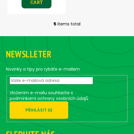
CART
5
items total
L
i
F
s
o
t
NEWSLLETER
i
o
n
t
g
e
Novinky a tipy pro rybáře e-mailem
c
r
o
n
t
Vložením e-mailu souhlasíte s
r
podmínkami ochrany osobních údajů
o
PŘIHLÁSIT SE
l
s