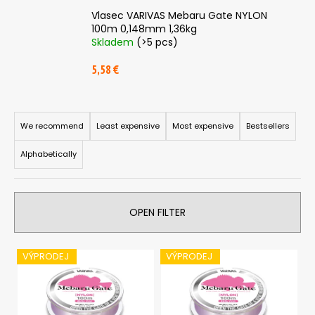
i
Vlasec VARIVAS Mebaru Gate NYLON
100m 0,148mm 1,36kg
n
Skladem
(>5 pcs)
g
f
5,58 €
o
r
P
?
r
We recommend
Least expensive
Most expensive
Bestsellers
o
Alphabetically
d
u
c
SEARCH
OPEN FILTER
t
s
L
o
VÝPRODEJ
VÝPRODEJ
W
i
r
e
s
t
r
e
t
i