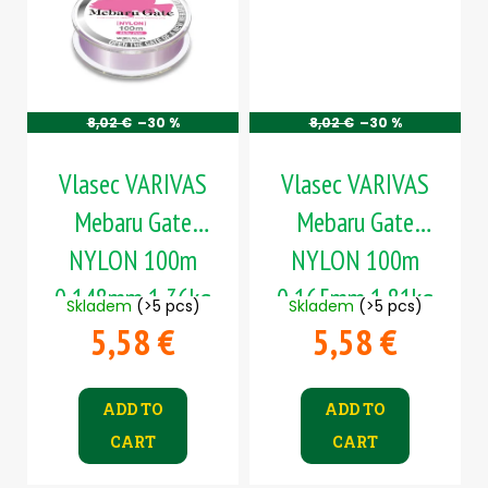
8,02 €
–30 %
8,02 €
–30 %
Vlasec VARIVAS
Vlasec VARIVAS
Mebaru Gate
Mebaru Gate
NYLON 100m
NYLON 100m
0,148mm 1,36kg
0,165mm 1,81kg
Skladem
(>5 pcs)
Skladem
(>5 pcs)
5,58 €
5,58 €
ADD TO
ADD TO
CART
CART