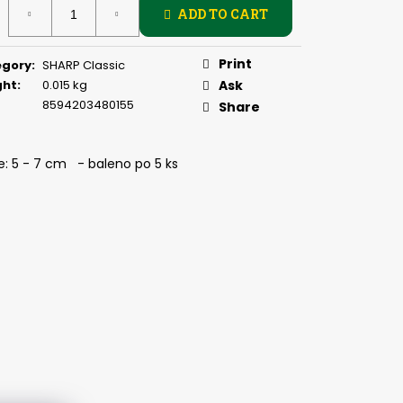
PIČKU - KULIČKA 30 MM
ADD TO CART
:
Print
egory
:
SHARP Classic
ght
:
0.015 kg
Ask
8594203480155
Share
: 5 - 7 cm - baleno po 5 ks