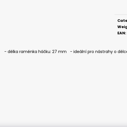
ČIHÁTKO POD PRUT - 20 MM
ČIHÁTKO PŘED Š
price
1,12 €
1,28 €
Cat
Wei
EAN
:
- délka raménka háčku: 27 mm - ideální pro nástrahy o délce