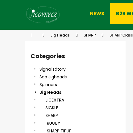
C
Skip
to
a
NEWS
B2B W
content
Back
Back
r
shopping
shopping
t
W
Home
Jig Heads
SHARP
SHARP Class
S
i
Categories
Skip
d
categories
e
Signalizátory
b
Sea Jigheads
a
Spinners
r
Jig Heads
JIGEXTRA
SICKLE
SHARP
RUGBY
SHARP TIPUP