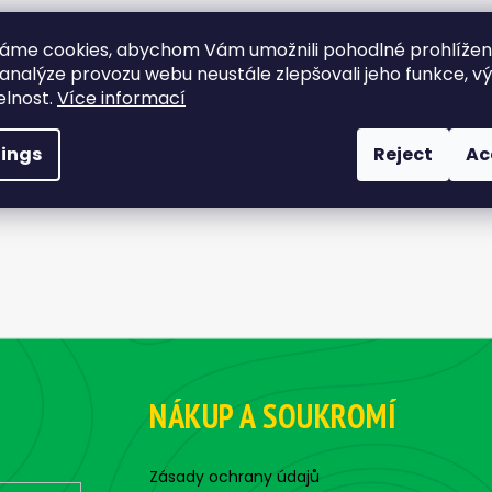
áme cookies, abychom Vám umožnili pohodlné prohlíže
 analýze provozu webu neustále zlepšovali jeho funkce, v
elnost.
Více informací
tings
Reject
Ac
NÁKUP A SOUKROMÍ
Zásady ochrany údajů