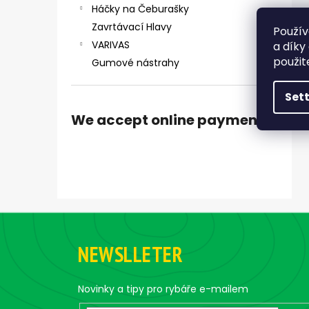
Háčky na Čeburašky
Zavrtávací Hlavy
Použív
VARIVAS
a díky
použit
Gumové nástrahy
Set
We accept online payments
F
o
NEWSLLETER
o
t
e
Novinky a tipy pro rybáře e-mailem