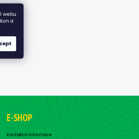
ní webu
ýkon a
cept
E-SHOP
Kontaktní informace