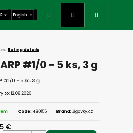
Search
Login
Shopping
UR
English
cart
ted
Rating details
ge
ARP #1/0 - 5 ks, 3 g
ct
 #1/0 - 5 ks, 3 g
ry to:
12.08.2026
adem
Code:
480155
Brand:
Jigovky.cz
Next
85 €
ure