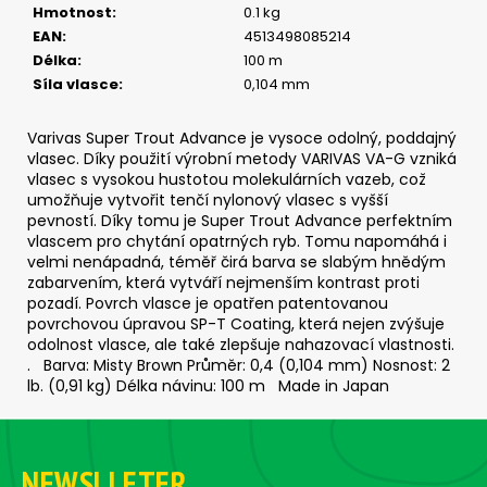
č
Hmotnost
:
0.1 kg
u
EAN
:
4513498085214
j
Délka
:
100 m
e
Síla vlasce
:
0,104 mm
m
e
Varivas Super Trout Advance je vysoce odolný, poddajný
vlasec. Díky použití výrobní metody VARIVAS VA-G vzniká
vlasec s vysokou hustotou molekulárních vazeb, což
JIG
umožňuje vytvořit tenčí nylonový vlasec s vyšší
-
pevností. Díky tomu je Super Trout Advance perfektním
JIGEXTRA
STANDUP
vlascem pro chytání opatrných ryb. Tomu napomáhá i
DRÁTEK
velmi nenápadná, téměř čirá barva se slabým hnědým
#5/0
zabarvením, která vytváří nejmenším kontrast proti
-
pozadí. Povrch vlasce je opatřen patentovanou
5
povrchovou úpravou SP-T Coating, která nejen zvýšuje
KS,
odolnost vlasce, ale také zlepšuje nahazovací vlastnosti.
7
. Barva: Misty Brown Průměr: 0,4 (0,104 mm) Nosnost: 2
G
lb. (0,91 kg) Délka návinu: 100 m Made in Japan
135
Kč
Z
á
NEWSLLETER