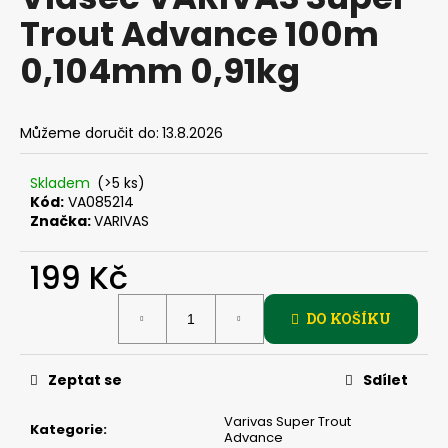
je
a
Trout Advance 100m
0,0
z
j
0,104mm 0,91kg
5
í
hvězdiček.
t
?
Můžeme doručit do:
13.8.2026
Skladem
(>5 ks)
Kód:
VA085214
Značka:
VARIVAS
HLEDAT
199 Kč
Měrná
D
DO KOŠÍKU
cena:
o
p
Zeptat se
Sdílet
o
r
Varivas Super Trout
u
Kategorie
:
Advance