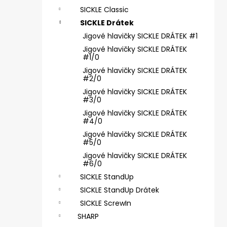
ČIHÁTKO POD PRUT - 30 MM
e
SICKLE Classic
31 Kč
l
SICKLE Drátek
Jigové hlavičky SICKLE DRÁTEK #1
Jigové hlavičky SICKLE DRÁTEK
#1/0
Jigové hlavičky SICKLE DRÁTEK
#2/0
Jigové hlavičky SICKLE DRÁTEK
#3/0
Jigové hlavičky SICKLE DRÁTEK
#4/0
Jigové hlavičky SICKLE DRÁTEK
#5/0
Jigové hlavičky SICKLE DRÁTEK
#6/0
SICKLE StandUp
SICKLE StandUp Drátek
SICKLE ScrewIn
SHARP