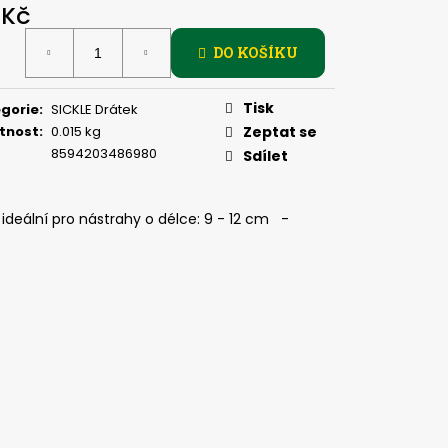
PIČKU - KULIČKA 30 MM
 Kč
ná
DO KOŠÍKU
:
Tisk
gorie
:
SICKLE Drátek
tnost
:
0.015 kg
Zeptat se
8594203486980
Sdílet
deální pro nástrahy o délce: 9 - 12 cm -