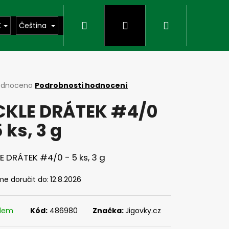
Hledat
Přihlášení
Nákupní
K
Čeština
košík
rné
odnoceno
Podrobnosti hodnocení
cení
CKLE DRÁTEK #4/0
ktu
5 ks, 3 g
ček.
E DRÁTEK #4/0 - 5 ks, 3 g
e doručit do:
12.8.2026
Následující
adem
Kód:
486980
Značka:
Jigovky.cz