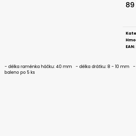
ČIHÁTKO POD PRUT - 20 MM
ČIHÁTKO PŘED Š
89
27 Kč
31 Kč
Měr
cena
Kate
Hmo
EAN
:
- délka raménka háčku: 40 mm - délka drátku: 8 - 10 mm - i
baleno po 5 ks