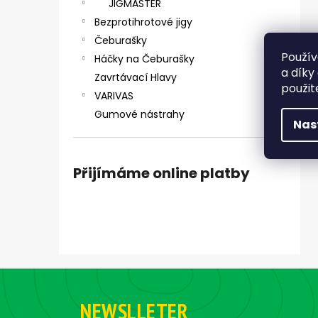
JIGMASTER
Bezprotihrotové jigy
Čeburašky
Použív
Háčky na Čeburašky
a díky
Zavrtávací Hlavy
použit
VARIVAS
Gumové nástrahy
Nas
Přijímáme online platby
Z
á
NEWSLLETER
p