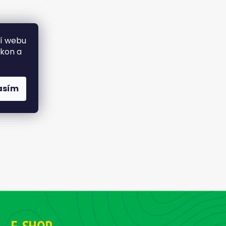
ní webu
ýkon a
asím