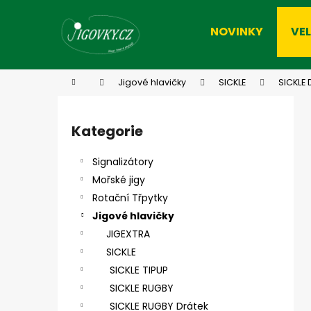
K
Přejít
na
o
NOVINKY
VE
obsah
Zpět
Zpět
š
do
do
í
k
obchodu
obchodu
Domů
Jigové hlavičky
SICKLE
SICKLE 
P
o
Kategorie
Přeskočit
s
kategorie
t
Signalizátory
r
Mořské jigy
a
Rotační Třpytky
n
Jigové hlavičky
n
JIGEXTRA
í
SICKLE
p
SICKLE TIPUP
a
SICKLE RUGBY
n
SICKLE RUGBY Drátek