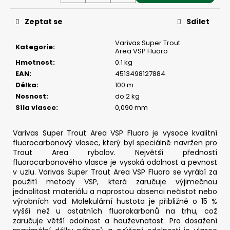
č
u
Zeptat se
Sdílet
j
e
Varivas Super Trout
m
Kategorie
:
Area VSP Fluoro
e
Hmotnost
:
0.1 kg
EAN
:
4513498127884
Délka
:
100 m
ČEBURAŠKA
STANDUP
Nosnost
:
do 2 kg
-
Síla vlasce
:
0,090 mm
5
KS,
7
Varivas Super Trout Area VSP Fluoro je
vysoce kvalitní
G
fluorocarbonový vlasec, který byl
speciálně navržen pro
Trout Area rybolov.
Největší předností
55
fluorocarbonového vlasce je vysoká odolnost a pevnost
Kč
v uzlu. Varivas Super Trout Area VSP Fluoro se vyrábí za
použití metody VSP, která zaručuje výjimečnou
jednolitost materiálu a naprostou absenci nečistot nebo
výrobních vad. Molekulární hustota je přibližně o 15 %
vyšší než u ostatních fluorokarbonů na trhu, což
zaručuje větší odolnost a houževnatost.
Pro dosažení