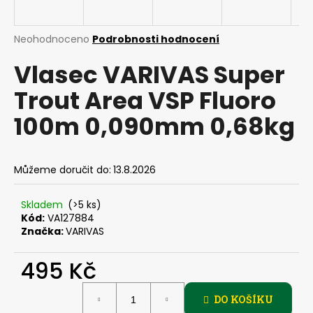
a
j
Průměrné
Neohodnoceno
Podrobnosti hodnocení
í
hodnocení
Vlasec VARIVAS Super
produktu
t
je
?
Trout Area VSP Fluoro
0,0
z
100m 0,090mm 0,68kg
5
hvězdiček.
HLEDAT
Můžeme doručit do:
13.8.2026
Skladem
(>5 ks)
Kód:
VA127884
D
Značka:
VARIVAS
o
p
495 Kč
o
r
Měrná
u
DO KOŠÍKU
cena: