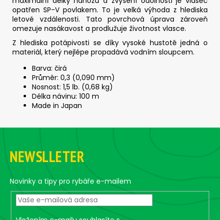
maximální délky náhozů a zvýšení odolnosti je vlasec
opatřen SP-V povlakem.
To je velká výhoda z hlediska
letové vzdálenosti.
Tato povrchová úprava zároveň
omezuje nasákavost a prodlužuje životnost vlasce.
Z hlediska potápivosti se díky vysoké hustotě jedná o
materiál, který nejlépe propadává vodním sloupcem.
Barva: čirá
Průměr: 0,3 (0,090 mm)
Nosnost: 1,5 lb. (0,68 kg)
Délka návinu: 100 m
Made in Japan
Z
á
NEWSLLETER
p
a
t
Novinky a tipy pro rybáře e-mailem
í