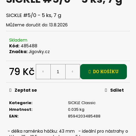
je
a
0,0
z
j
SICKLE #5/0 - 5 ks, 7 g
5
í
hvězdiček.
Můžeme doručit do:
13.8.2026
t
?
Skladem
Kód:
485488
Značka:
Jigovky.cz
79 Kč
HLEDAT
DO KOŠÍKU
Měrná
cena:
Zeptat se
Sdílet
D
o
Kategorie
:
SICKLE Classic
p
Hmotnost
:
0.035 kg
o
EAN
:
8594203485488
r
u
- délka raménka háčku: 43 mm - ideální pro nástrahy o