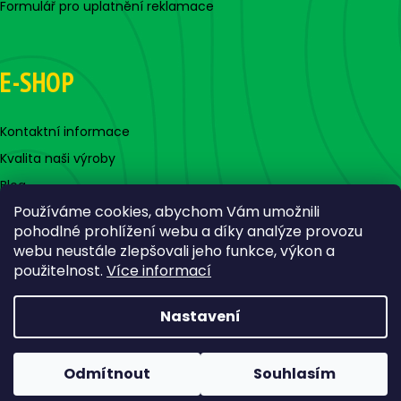
Formulář pro uplatnění reklamace
E-SHOP
Kontaktní informace
Kvalita naši výroby
Blog
Používáme cookies, abychom Vám umožnili
pohodlné prohlížení webu a díky analýze provozu
webu neustále zlepšovali jeho funkce, výkon a
použitelnost.
Více informací
Nastavení
Vytvořil Shoptet
Copyright 2026
Jigovky.cz
. Všechna práva vyhrazena.
Odmítnout
Souhlasím
Upravit nastavení cookies