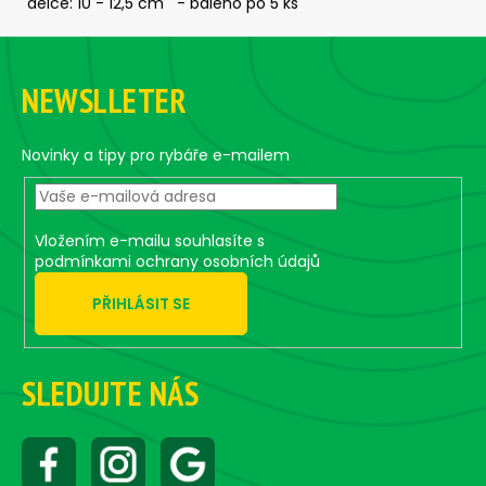
č
délce: 10 - 12,5 cm - baleno po 5 ks
u
Z
j
á
e
NEWSLLETER
m
p
e
a
t
Novinky a tipy pro rybáře e-mailem
í
ČEBURAŠKA
STANDUP
-
5
Vložením e-mailu souhlasíte s
KS,
podmínkami ochrany osobních údajů
20
G
PŘIHLÁSIT SE
75
Kč
SLEDUJTE NÁS