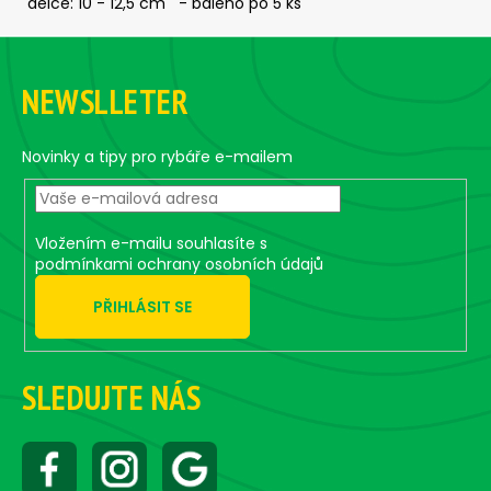
č
délce: 10 - 12,5 cm - baleno po 5 ks
u
Z
j
á
e
NEWSLLETER
m
p
e
a
t
Novinky a tipy pro rybáře e-mailem
í
ČEBURAŠKA
STANDUP
-
5
Vložením e-mailu souhlasíte s
KS,
podmínkami ochrany osobních údajů
15
G
PŘIHLÁSIT SE
65
Kč
SLEDUJTE NÁS