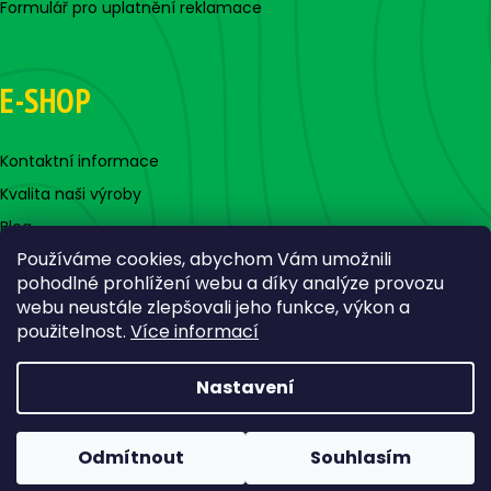
Formulář pro uplatnění reklamace
E-SHOP
Kontaktní informace
Kvalita naši výroby
Blog
Používáme cookies, abychom Vám umožnili
pohodlné prohlížení webu a díky analýze provozu
webu neustále zlepšovali jeho funkce, výkon a
použitelnost.
Více informací
Nastavení
Vytvořil Shoptet
Copyright 2026
Jigovky.cz
. Všechna práva vyhrazena.
Odmítnout
Souhlasím
Upravit nastavení cookies