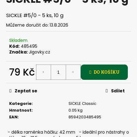
je
a
0,0
z
j
SICKLE #5/0 - 5 ks, 10 g
5
í
hvězdiček.
Můžeme doručit do:
13.8.2026
t
?
Skladem
Kód:
485495
Značka:
Jigovky.cz
79 Kč
HLEDAT
DO KOŠÍKU
Měrná
cena:
Zeptat se
Sdílet
D
o
Kategorie
:
SICKLE Classic
p
Hmotnost
:
0.05 kg
o
EAN
:
8594203485495
r
u
- délka raménka háčku: 42 mm - ideální pro nástrahy o