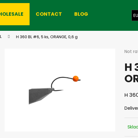
HOLESALE
CONTACT
BLOG
E
hat are you looking for?
L
H 360 BL #6, 5 ks, ORANGE, 0,6 g
The
Not ra
avera
SEARCH
H 
produ
rating
OR
is
0,0
We recommend
out
of
H 360
5
stars.
Delive
Skl