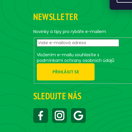
F
o
NEWSLLETER
o
t
e
Novinky a tipy pro rybáře e-mailem
r
Vložením e-mailu souhlasíte s
podmínkami ochrany osobních údajů
PŘIHLÁSIT SE
SLEDUJTE NÁS