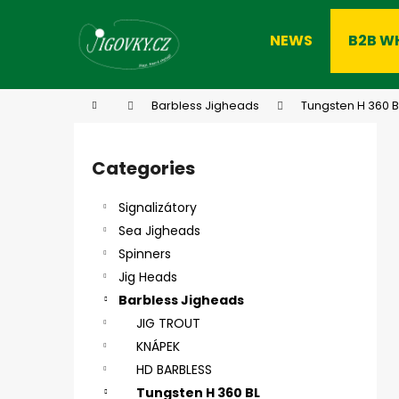
C
Skip
to
a
NEWS
B2B W
content
Back
Back
r
shopping
shopping
t
W
Home
Barbless Jigheads
Tungsten H 360 B
S
i
Categories
Skip
d
categories
e
Signalizátory
b
Sea Jigheads
a
Spinners
r
Jig Heads
Barbless Jigheads
JIG TROUT
KNÁPEK
HD BARBLESS
Tungsten H 360 BL