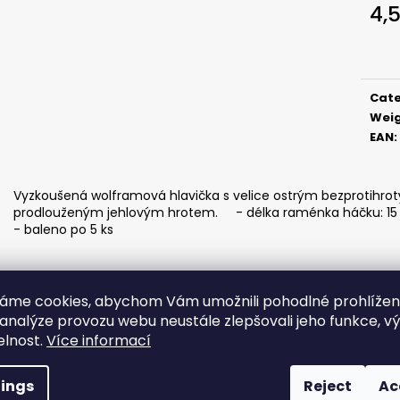
ČIHÁTKO POD PRUT - 20 MM
ČIHÁTKO PŘED Š
4,
1,12 €
1,28 €
Meas
price
Cat
Wei
EAN
:
Vyzkoušená wolframová hlavička s velice ostrým bezprotihro
prodlouženým jehlovým hrotem. - délka raménka háčku: 15 
- baleno po 5 ks
áme cookies, abychom Vám umožnili pohodlné prohlíže
 analýze provozu webu neustále zlepšovali jeho funkce, v
elnost.
Více informací
tings
Reject
Ac