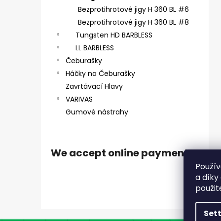
ČIHÁTKO POD PRUT - 30 MM
Bezprotihrotové jigy H 360 BL #6
1,28 €
Bezprotihrotové jigy H 360 BL #8
Tungsten HD BARBLESS
LL BARBLESS
Čeburašky
Háčky na Čeburašky
Zavrtávací Hlavy
VARIVAS
Gumové nástrahy
We accept online payments
Použív
a díky
použit
Set