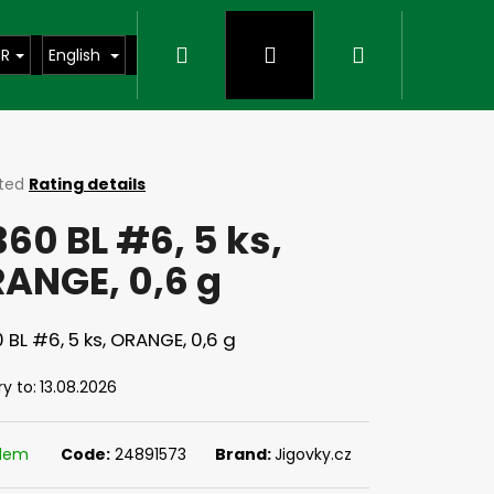
Search
Login
Shopping
UR
English
cart
ted
Rating details
ge
360 BL #6, 5 ks,
ct
ANGE, 0,6 g
 BL #6, 5 ks, ORANGE, 0,6 g
ry to:
13.08.2026
Next
adem
Code:
24891573
Brand:
Jigovky.cz