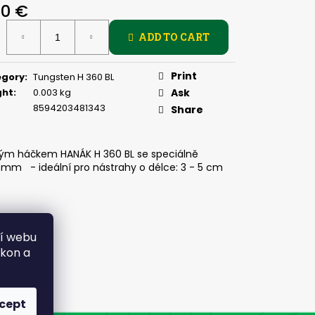
PIČKU - KULIČKA 30 MM
50 €
ure
ADD TO CART
:
Print
egory
:
Tungsten H 360 BL
ght
:
0.003 kg
Ask
8594203481343
Share
tým háčkem HANÁK H 360 BL se speciálně
mm - ideální pro nástrahy o délce: 3 - 5 cm
ní webu
ýkon a
cept