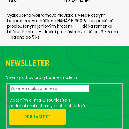
EAN
:
8594203481213
c
o
m
Vyzkoušená wolframová hlavička s velice ostrým
bezprotihrotým háčkem HANÁK H 360 BL se speciálně
m
prodlouženým jehlovým hrotem. - délka raménka
e
háčku: 15 mm - ideální pro nástrahy o délce: 3 - 5 cm
n
- baleno po 5 ks
d
F
o
ČIHÁTKO
NEWSLLETER
o
POD
PRUT
t
-
e
20
Novinky a tipy pro rybáře e-mailem
MM
r
1,12
€
Vložením e-mailu souhlasíte s
podmínkami ochrany osobních údajů
PŘIHLÁSIT SE