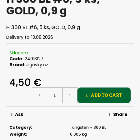
rating
i
GOLD, 0,9 g
is
0,0
n
out
g
of
H 360 BL #6, 5 ks, GOLD, 0,9 g
f
5
stars.
Delivery to:
13.08.2026
o
r
Skladem
?
Code:
24913127
Brand:
Jigovky.cz
4,50 €
SEARCH
Measure
ADD TO CART
price:
Ask
Share
W
e
Category
:
Tungsten H 360 BL
r
Weight
:
0.005 kg
e