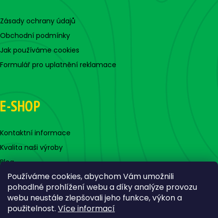
Zásady ochrany údajů
Obchodní podmínky
Jak používáme cookies
Formulář pro uplatnění reklamace
E-SHOP
Kontaktní informace
Kvalita naši výroby
Blog
Používáme cookies, abychom Vám umožnili
pohodlné prohlížení webu a díky analýze provozu
webu neustále zlepšovali jeho funkce, výkon a
použitelnost.
Více informací