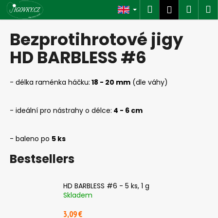
C
Skip
Search
Shop
M
Login
to
a
content
Back
Back
cart
r
Bezprotihrotové jigy
t
W
HD BARBLESS #6
h
a
- délka raménka háčku:
18 - 20 mm
(dle váhy)
t
a
- ideální pro nástrahy o délce:
4 - 6 cm
r
e
- baleno po
5 ks
y
o
Bestsellers
u
l
HD BARBLESS #6 - 5 ks, 1 g
o
Skladem
o
3,09 €
k