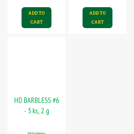
ADD TO
ADD TO
CART
CART
HD BARBLESS #6
- 5 ks, 2 g
Skladem