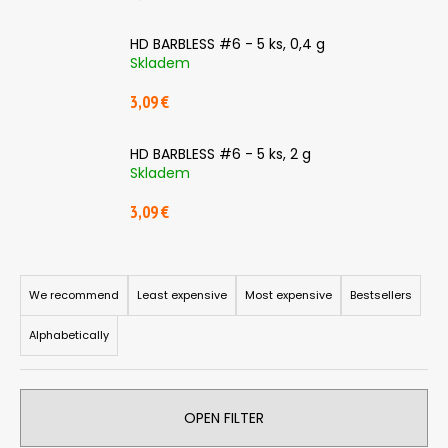
i
HD BARBLESS #6 - 5 ks, 0,4 g
n
Skladem
g
f
3,09 €
o
r
HD BARBLESS #6 - 5 ks, 2 g
Skladem
?
3,09 €
P
SEARCH
r
We recommend
Least expensive
Most expensive
Bestsellers
o
Alphabetically
d
W
u
e
c
r
OPEN FILTER
t
e