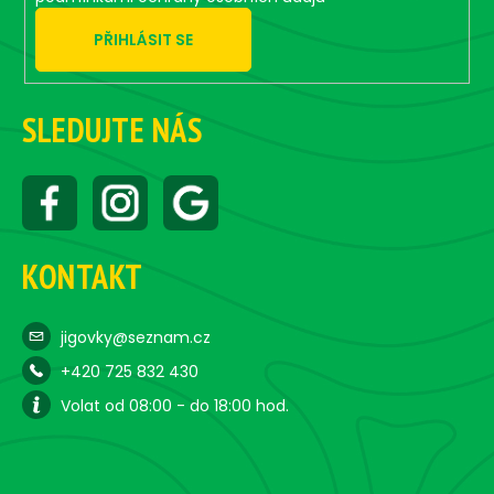
o
PŘIHLÁSIT SE
l
s
SLEDUJTE NÁS
KONTAKT
jigovky@seznam.cz
+420 725 832 430
Volat od 08:00 - do 18:00 hod.