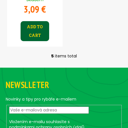
3,09 €
ADD TO
CART
5
items total
L
i
F
s
o
t
NEWSLLETER
i
o
n
t
g
e
Novinky a tipy pro rybáře e-mailem
c
r
o
n
t
Vložením e-mailu souhlasíte s
r
podmínkami ochrany osobních údajů