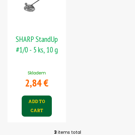
SHARP StandUp
#1/0 - 5 ks, 10 g
Skladem
2,84 €
ADD TO
CART
3
items total