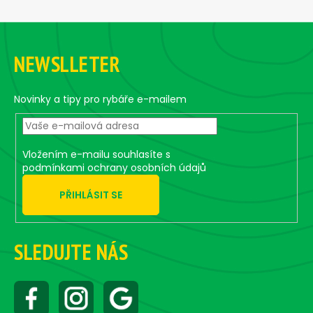
L
i
F
s
o
t
NEWSLLETER
i
o
n
t
g
e
Novinky a tipy pro rybáře e-mailem
c
r
o
n
t
Vložením e-mailu souhlasíte s
r
podmínkami ochrany osobních údajů
o
PŘIHLÁSIT SE
l
s
SLEDUJTE NÁS