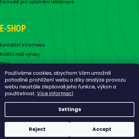
Formulář pro uplatnění reklamace
E-SHOP
Kontaktní informace
Kvalita naši výroby
Blog
Používáme cookies, abychom Vám umožnili
pohodlné prohlížení webu a díky analýze provozu
webu neustále zlepšovali jeho funkce, výkon a
použitelnost.
Více informací
Settings
Created by Shoptet
Copyright 2026
Jigovky.cz
. All rights reserved.
Edit cookie
Reject
Accept
settings