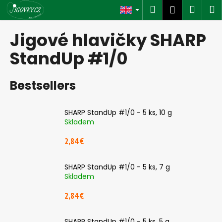
C
Skip
Search
Shop
M
Login
to
a
content
Back
Back
cart
r
Jigové hlavičky SHARP
t
W
StandUp #1/0
h
a
Bestsellers
t
a
SHARP StandUp #1/0 - 5 ks, 10 g
r
Skladem
e
2,84 €
y
o
u
SHARP StandUp #1/0 - 5 ks, 7 g
Skladem
l
o
2,84 €
o
k
SHARP StandUp #1/0 - 5 ks, 5 g