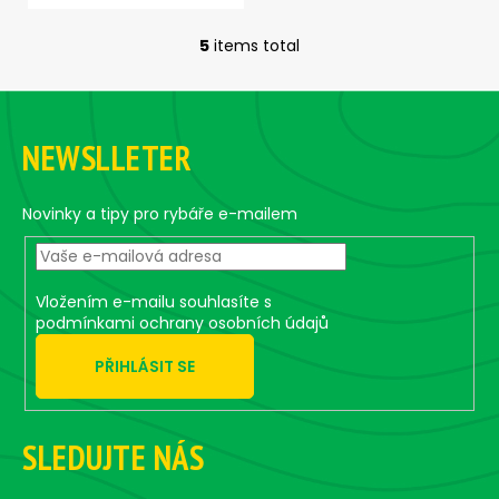
5
items total
L
i
F
s
o
t
NEWSLLETER
i
o
n
t
g
e
Novinky a tipy pro rybáře e-mailem
c
r
o
n
t
Vložením e-mailu souhlasíte s
r
podmínkami ochrany osobních údajů
o
PŘIHLÁSIT SE
l
s
SLEDUJTE NÁS