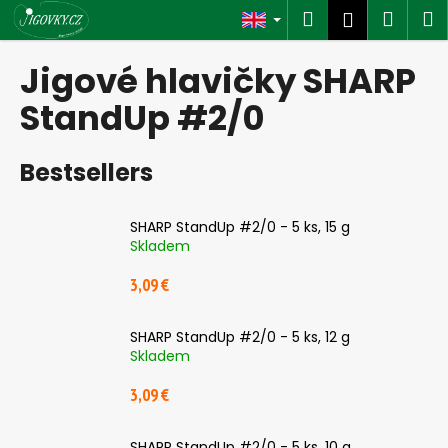
C
Skip
Search
Shop
M
Login
to
a
content
Back
Back
cart
r
Jigové hlavičky SHARP
t
W
StandUp #2/0
h
a
Bestsellers
t
a
SHARP StandUp #2/0 - 5 ks, 15 g
r
Skladem
e
3,09 €
y
o
u
SHARP StandUp #2/0 - 5 ks, 12 g
Skladem
l
o
3,09 €
o
k
SHARP StandUp #2/0 - 5 ks, 10 g