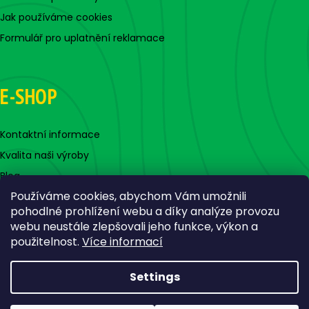
Jak používáme cookies
Formulář pro uplatnění reklamace
E-SHOP
Kontaktní informace
Kvalita naši výroby
Blog
Používáme cookies, abychom Vám umožnili
pohodlné prohlížení webu a díky analýze provozu
webu neustále zlepšovali jeho funkce, výkon a
použitelnost.
Více informací
Settings
Created by Shoptet
Copyright 2026
Jigovky.cz
. All rights reserved.
Edit cookie