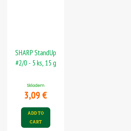
SHARP StandUp
#2/0 - 5 ks, 15 g
Skladem
3,09 €
ADD TO
CART